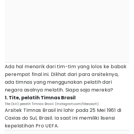
Ada hal menarik dari tim-tim yang lolos ke babak
perempat final ini. Dilihat dari para arsiteknya,
ada timnas yang menggunakan pelatih dari
negara asalnya melatih. Siapa saja mereka?
1. Tite, pelatih Timnas Brasil
Tite (kiri) pelatih Timnas Brasil. (Instagram.com/titecoach)
Arsitek Timnas Brasil ini lahir pada 25 Mei 1961 di
Caxias do Sul, Brasil. Ia saat ini memiliki lisensi
kepelatihan Pro UEFA.