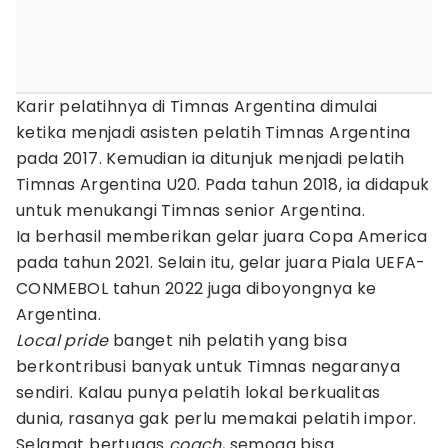
Karir pelatihnya di Timnas Argentina dimulai
ketika menjadi asisten pelatih Timnas Argentina
pada 2017. Kemudian ia ditunjuk menjadi pelatih
Timnas Argentina U20. Pada tahun 2018, ia didapuk
untuk menukangi Timnas senior Argentina.
Ia berhasil memberikan gelar juara Copa America
pada tahun 2021. Selain itu, gelar juara Piala UEFA-
CONMEBOL tahun 2022 juga diboyongnya ke
Argentina.
Local pride
banget nih pelatih yang bisa
berkontribusi banyak untuk Timnas negaranya
sendiri. Kalau punya pelatih lokal berkualitas
dunia, rasanya gak perlu memakai pelatih impor.
Selamat bertugas
coach
, semoga bisa