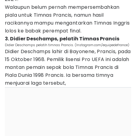
Walaupun belum pernah mempersembahkan
piala untuk Timnas Prancis, namun hasil
racikannya mampu mengantarkan Timnas Inggris
lolos ke babak perempat final.
3. Didier Deschamps, pelatih Timnas Prancis
Didier Deschamps pelatih timnas Prancis. (Instagram.com/equipedefrance)
Didier Deschamps lahir di Bayonene, Prancis, pada
15 Oktober 1968. Pemilik lisensi Pro UEFA ini adalah
mantan pemain sepak bola Timnas Prancis di
Piala Dunia 1998 Prancis. Ia bersama timnya
menjuarai laga tersebut,