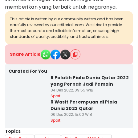
memberikan yang terbaik untuk negaranya.
This article is written by our community writers and has been
carefully reviewed by our editorial team. We strive to provide
the most accurate and reliable information, ensuring high
standards of quality, credibility, and trustworthiness.
Share Article
Curated For You
5 Pelatih Piala Dunia Qatar 2022
yang Pernah Jadi Pemain
04 Des 2022, 09:55 WIB
Sport
6 Wasit Perempuan di Piala
Dunia 2022 Qatar
06 Des 2022, 15:00 WIB
Sport
Topics