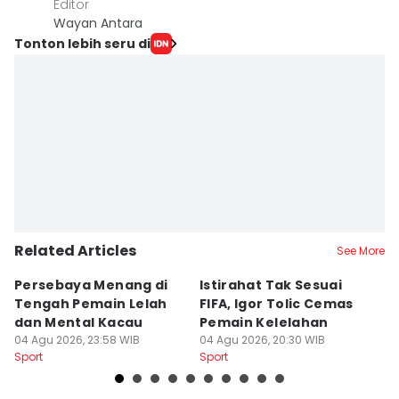
Editor
Wayan Antara
Tonton lebih seru di
Related Articles
See More
Persebaya Menang di
Istirahat Tak Sesuai
Pe
Tengah Pemain Lelah
FIFA, Igor Tolic Cemas
T
dan Mental Kacau
Pemain Kelelahan
B
04 Agu 2026, 23:58 WIB
04 Agu 2026, 20:30 WIB
04
Sport
Sport
Sp