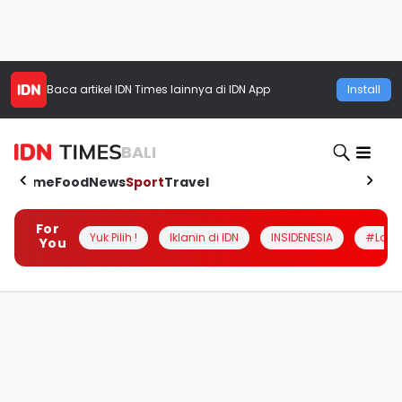
Baca artikel
IDN Times
lainnya di IDN App
Install
BALI
Home
Food
News
Sport
Travel
For
Yuk Pilih !
Iklanin di IDN
INSIDENESIA
#Loka
You