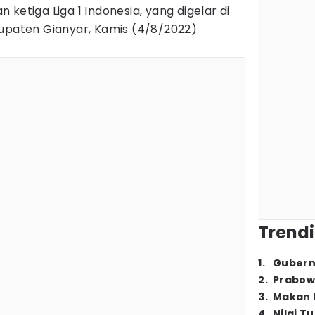
 ketiga Liga 1 Indonesia, yang digelar di
bupaten Gianyar, Kamis (4/8/2022)
Trendi
1
.
Gubern
2
.
Prabow
3
.
Makan B
4
.
Nilai T