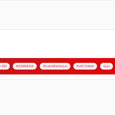
i IDN
INSIDENESIA
#LokalBerdaya
Profil Dokter
Quiz