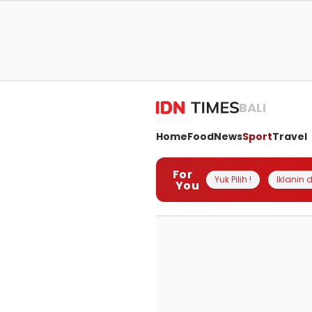
BALI
Home
Food
News
Sport
Travel
For
Yuk Pilih !
Iklanin d
You