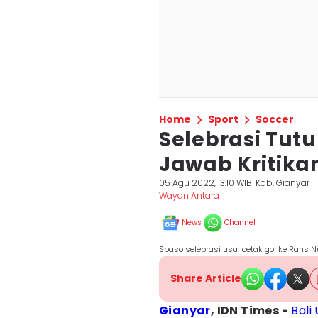
Home
Sport
Soccer
Selebrasi Tutu
Jawab Kritika
05 Agu 2022, 13:10 WIB
Kab. Gianyar
Wayan Antara
News
Channel
Spaso selebrasi usai cetak gol ke Rans 
Share Article
Gianyar
, IDN Times -
Bali