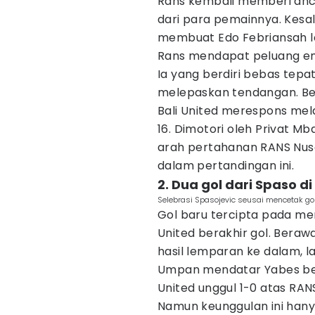
Rans kembali memberi anc
dari para pemainnya. Kes
membuat Edo Febriansah l
Rans mendapat peluang ema
Ia yang berdiri bebas te
melepaskan tendangan. Be
Bali United merespons mel
16. Dimotori oleh Privat 
arah pertahanan RANS Nusan
dalam pertandingan ini.
2. Dua gol dari Spaso 
Selebrasi Spasojevic seusai mencetak go
Gol baru tercipta pada meni
United berakhir gol. Beraw
hasil lemparan ke dalam, 
Umpan mendatar Yabes berha
United unggul 1-0 atas RAN
Namun keunggulan ini hany