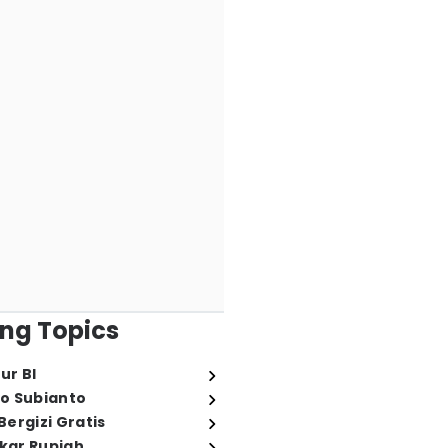
ng Topics
ur BI
o Subianto
ergizi Gratis
ukar Rupiah