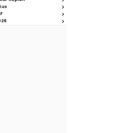
tus
FF
026