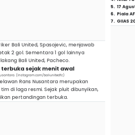
5
.
17 Agus
6
.
Piala A
7
.
GIIAS 2
iker Bali United, Spasojevic, menjawab
tak 2 gol. Sementara 1 gol lainnya
akang Bali United, Pacheco.
n terbuka sejak menit awal
Nusantara. (Instagram.com/baliunitedfc)
 melawan Rans Nusantara merupakan
m di laga resmi. Sejak pluit dibunyikan,
ikan pertandingan terbuka.