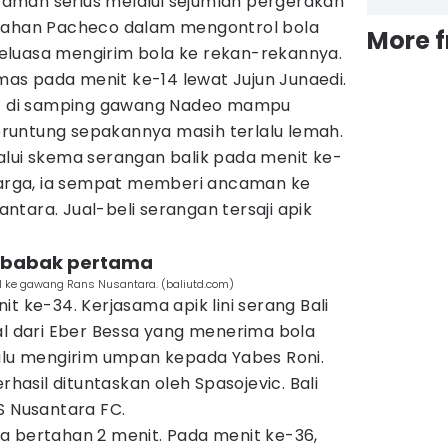
aman serius melalui sejumlah pergerakan
alahan Pacheco dalam mengontrol bola
More 
eluasa mengirim bola ke rekan-rekannya.
s pada menit ke-14 lewat Jujun Junaedi.
pat di samping gawang Nadeo mampu
runtung sepakannya masih terlalu lemah.
alui skema serangan balik pada menit ke-
Mbarga, ia sempat memberi ancaman ke
tara. Jual-beli serangan tersaji apik
di babak pertama
l ke gawang Rans Nusantara. (baliutd.com)
t ke-34. Kerjasama apik lini serang Bali
al dari Eber Bessa yang menerima bola
lalu mengirim umpan kepada Yabes Roni.
sil dituntaskan oleh Spasojevic. Bali
S Nusantara FC.
a bertahan 2 menit. Pada menit ke-36,