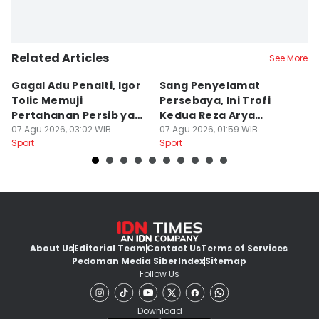
Related Articles
See More
Gagal Adu Penalti, Igor
Sang Penyelamat
P
Tolic Memuji
Persebaya, Ini Trofi
P
Pertahanan Persib yang
Kedua Reza Arya
A
Solid
07 Agu 2026, 03:02 WIB
Bersama Tavares
07 Agu 2026, 01:59 WIB
06
Sport
Sport
Sp
About Us
Editorial Team
Contact Us
Terms of Services
Pedoman Media Siber
Index
Sitemap
Follow Us
Download