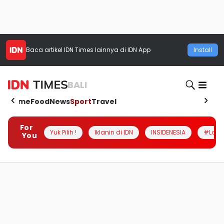
Baca artikel
IDN Times
lainnya di IDN App
Install
BALI
Home
Food
News
Sport
Travel
For
Yuk Pilih !
Iklanin di IDN
INSIDENESIA
#Loka
You