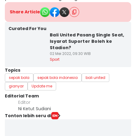
Share Article
Curated For You
Bali United Pasang Single Seat,
Isyarat Suporter Boleh ke
Stadion?
02 Mei 2022, 09:30 WIB
Sport
Topics
sepak bola
sepak bola indonesia
bali united
gianyar
Update me
Editorial Team
Editor
Ni Ketut Sudiani
Tonton lebih seru di