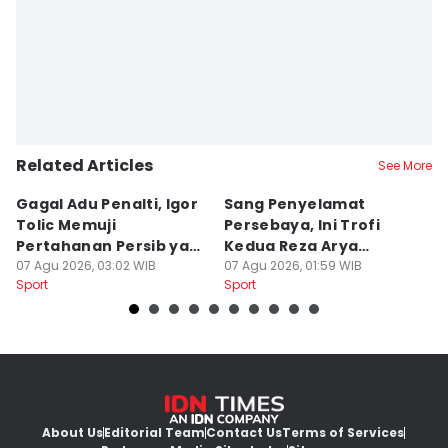
Related Articles
See More
Gagal Adu Penalti, Igor
Sang Penyelamat
P
Tolic Memuji
Persebaya, Ini Trofi
P
Pertahanan Persib yang
Kedua Reza Arya
A
Solid
07 Agu 2026, 03:02 WIB
Bersama Tavares
07 Agu 2026, 01:59 WIB
06
Sport
Sport
Sp
About Us
Editorial Team
Contact Us
Terms of Services