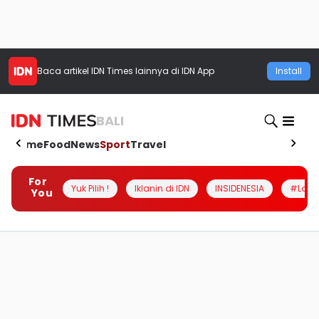
Baca artikel
IDN Times
lainnya di IDN App
Install
BALI
Home
Food
News
Sport
Travel
For
Yuk Pilih !
Iklanin di IDN
INSIDENESIA
#Loka
You