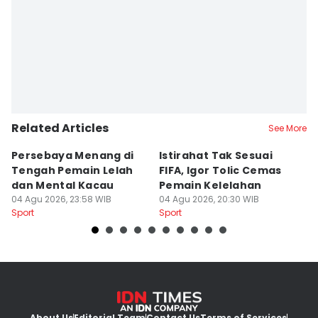
Related Articles
See More
Persebaya Menang di
Istirahat Tak Sesuai
Pe
Tengah Pemain Lelah
FIFA, Igor Tolic Cemas
T
dan Mental Kacau
Pemain Kelelahan
B
04 Agu 2026, 23:58 WIB
04 Agu 2026, 20:30 WIB
04
Sport
Sport
Sp
About Us
Editorial Team
Contact Us
Terms of Services