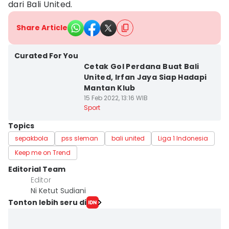
dari Bali United.
Share Article
Curated For You
Cetak Gol Perdana Buat Bali
United, Irfan Jaya Siap Hadapi
Mantan Klub
15 Feb 2022, 13:16 WIB
Sport
Topics
sepakbola
pss sleman
bali united
Liga 1 Indonesia
Keep me on Trend
Editorial Team
Editor
Ni Ketut Sudiani
Tonton lebih seru di