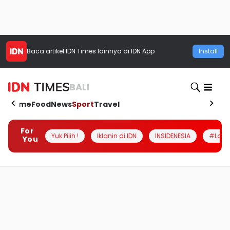
Baca artikel
IDN Times
lainnya di IDN App
Install
BALI
Home
Food
News
Sport
Travel
For
Yuk Pilih !
Iklanin di IDN
INSIDENESIA
#Loka
You