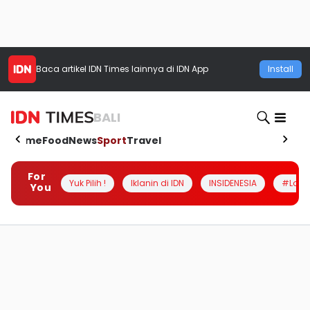
Baca artikel
IDN Times
lainnya di IDN App
Install
BALI
Home
Food
News
Sport
Travel
For
Yuk Pilih !
Iklanin di IDN
INSIDENESIA
#Loka
You