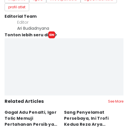
profil atlet
Editorial Team
Editor
Ari Budiadnyana
Tonton lebih seru di
Related Articles
See More
Gagal Adu Penalti, Igor
Sang Penyelamat
P
Tolic Memuji
Persebaya, Ini Trofi
P
Pertahanan Persib yang
Kedua Reza Arya
A