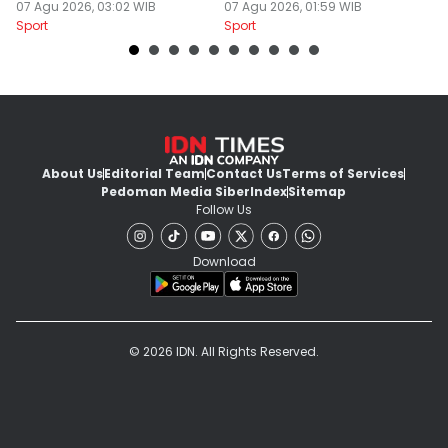
Solid
07 Agu 2026, 03:02 WIB
Bersama Tavares
07 Agu 2026, 01:59 WIB
06
Sport
Sport
Sp
About Us
Editorial Team
Contact Us
Terms of Services
Pedoman Media Siber
Index
Sitemap
Follow Us
Download
© 2026 IDN. All Rights Reserved.