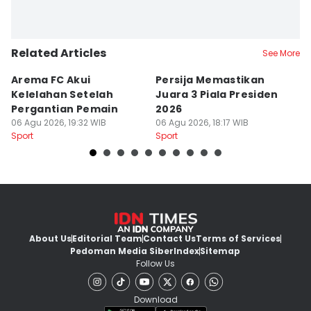
Related Articles
See More
Arema FC Akui
Persija Memastikan
P
Kelelahan Setelah
Juara 3 Piala Presiden
T
Pergantian Pemain
2026
d
06 Agu 2026, 19:32 WIB
06 Agu 2026, 18:17 WIB
04
Sport
Sport
Sp
About Us
Editorial Team
Contact Us
Terms of Services
Pedoman Media Siber
Index
Sitemap
Follow Us
Download