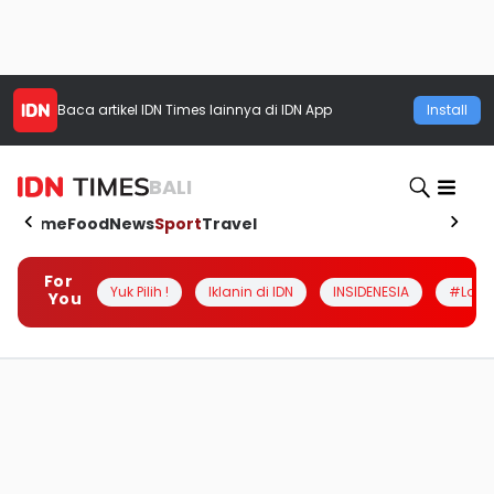
Baca artikel
IDN Times
lainnya di IDN App
Install
BALI
Home
Food
News
Sport
Travel
For
Yuk Pilih !
Iklanin di IDN
INSIDENESIA
#Loka
You