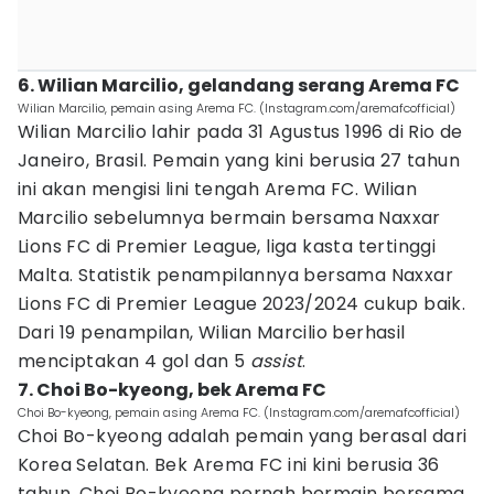
6. Wilian Marcilio, gelandang serang Arema FC
Wilian Marcilio, pemain asing Arema FC. (Instagram.com/aremafcofficial)
Wilian Marcilio lahir pada 31 Agustus 1996 di Rio de
Janeiro, Brasil. Pemain yang kini berusia 27 tahun
ini akan mengisi lini tengah Arema FC. Wilian
Marcilio sebelumnya bermain bersama Naxxar
Lions FC di Premier League, liga kasta tertinggi
Malta. Statistik penampilannya bersama Naxxar
Lions FC di Premier League 2023/2024 cukup baik.
Dari 19 penampilan, Wilian Marcilio berhasil
menciptakan 4 gol dan 5
assist
.
7. Choi Bo-kyeong, bek Arema FC
Choi Bo-kyeong, pemain asing Arema FC. (Instagram.com/aremafcofficial)
Choi Bo-kyeong adalah pemain yang berasal dari
Korea Selatan. Bek Arema FC ini kini berusia 36
tahun. Choi Bo-kyeong pernah bermain bersama