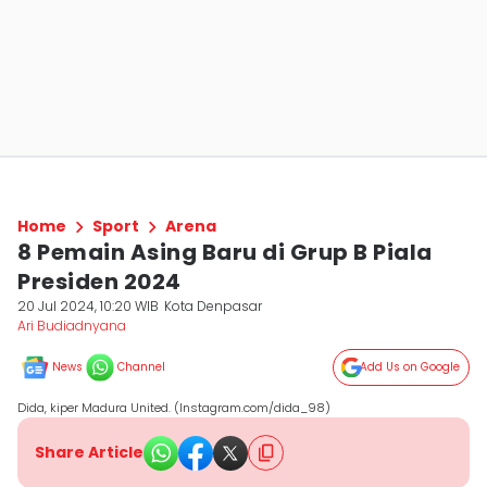
Home
Sport
Arena
8 Pemain Asing Baru di Grup B Piala
Presiden 2024
20 Jul 2024, 10:20 WIB
Kota Denpasar
Ari Budiadnyana
News
Channel
Add Us on Google
Dida, kiper Madura United. (Instagram.com/dida_98)
Share Article