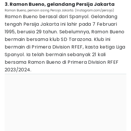
3. Ramon Bueno, gelandang Persija Jakarta
Ramon Bueno, pemain asing Persija Jakarta. (Instagram.com/persija)
Ramon Bueno berasal dari Spanyol. Gelandang
tengah Persija Jakarta ini lahir pada 7 Februari
1995, berusia 29 tahun. Sebelumnya, Ramon Bueno
bermain bersama klub SD Tarazona. Klub ini
bermain di Primera Division RFEF, kasta ketiga Liga
Spanyol. Ia telah bermain sebanyak 21 kali
bersama Ramon Bueno di Primera Division RFEF
2023/2024.