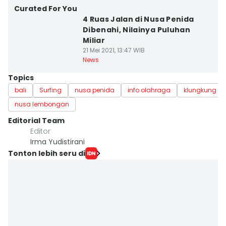
Curated For You
4 Ruas Jalan di Nusa Penida
Dibenahi, Nilainya Puluhan
Miliar
21 Mei 2021, 13:47 WIB
News
Topics
bali
Surfing
nusa penida
info olahraga
klungkung
nusa lembongan
Editorial Team
Editor
Irma Yudistirani
Tonton lebih seru di