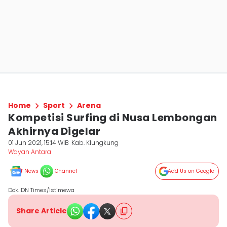
Home
Sport
Arena
Kompetisi Surfing di Nusa Lembongan
Akhirnya Digelar
01 Jun 2021, 15:14 WIB
Kab. Klungkung
Wayan Antara
News
Channel
Add Us on Google
Dok.IDN Times/Istimewa
Share Article