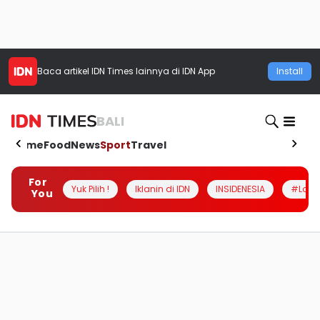
Baca artikel
IDN Times
lainnya di IDN App
Install
BALI
Home
Food
News
Sport
Travel
For
Yuk Pilih !
Iklanin di IDN
INSIDENESIA
#Loka
You