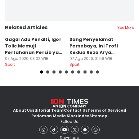
Related Articles
See More
Gagal Adu Penalti, Igor
Sang Penyelamat
P
Tolic Memuji
Persebaya, Ini Trofi
P
Pertahanan Persib yang
Kedua Reza Arya
A
Solid
07 Agu 2026, 03:02 WIB
Bersama Tavares
07 Agu 2026, 01:59 WIB
06
Sport
Sport
Sp
About Us
Editorial Team
Contact Us
Terms of Services
Pedoman Media Siber
Index
Sitemap
Follow Us
Download