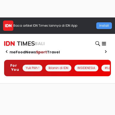
Baca artikel
IDN Times
lainnya di IDN App
Install
BALI
Home
Food
News
Sport
Travel
For
Yuk Pilih !
Iklanin di IDN
INSIDENESIA
#Loka
You