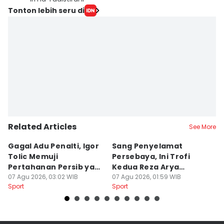
Tonton lebih seru di
Related Articles
See More
Gagal Adu Penalti, Igor
Sang Penyelamat
P
Tolic Memuji
Persebaya, Ini Trofi
P
Pertahanan Persib yang
Kedua Reza Arya
A
Solid
07 Agu 2026, 03:02 WIB
Bersama Tavares
07 Agu 2026, 01:59 WIB
06
Sport
Sport
Sp