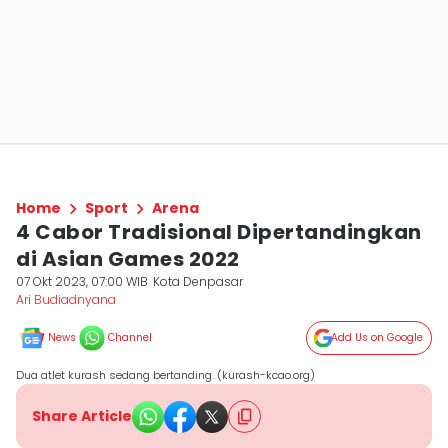
Home
Sport
Arena
4 Cabor Tradisional Dipertandingkan
di Asian Games 2022
07 Okt 2023, 07:00 WIB
Kota Denpasar
Ari Budiadnyana
News
Channel
Add Us on Google
Dua atlet kurash sedang bertanding. (kurash-kcao.org)
Share Article