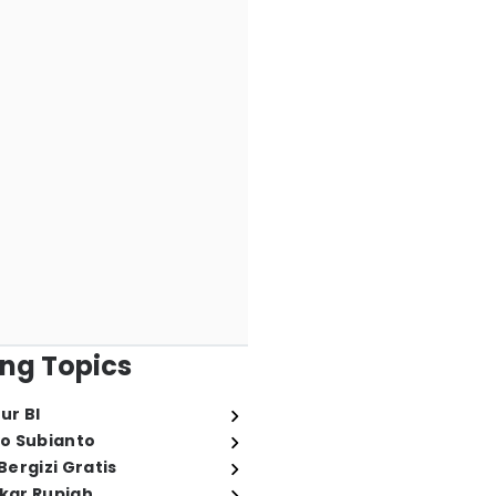
ng Topics
ur BI
o Subianto
ergizi Gratis
ukar Rupiah