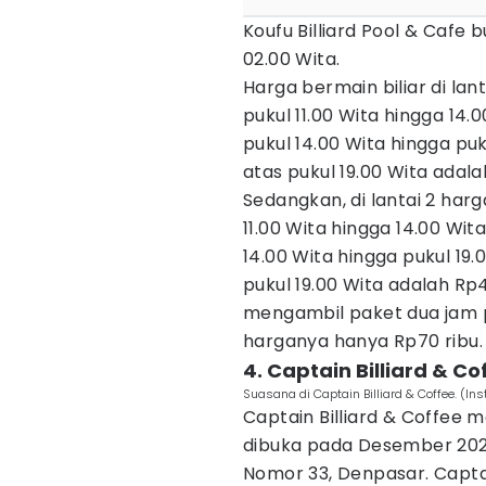
Koufu Billiard Pool & Cafe 
02.00 Wita.
Harga bermain biliar di lan
pukul 11.00 Wita hingga 14
pukul 14.00 Wita hingga puku
atas pukul 19.00 Wita adal
Sedangkan, di lantai 2 har
11.00 Wita hingga 14.00 Wi
14.00 Wita hingga pukul 19.0
pukul 19.00 Wita adalah Rp
mengambil paket dua jam pa
harganya hanya Rp70 ribu
4. Captain Billiard & Co
Suasana di Captain Billiard & Coffee. (In
Captain Billiard & Coffee 
dibuka pada Desember 2023.
Nomor 33, Denpasar. Capta