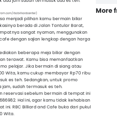
k dua jam sudah termasuk dua es teh.
More 
ram.com/rbcbilliardcenter)
a menjadi pilihan kamu bermain biliar
okasinya berada di Jalan Tantular Barat,
Tempatnya sangat nyaman, menggunakan
 cafe dengan sajian lengkap dengan harga
yediakan beberapa meja biliar dengan
 dan terawat. Kamu bisa memanfaatkan
o pelajar. Jika bermain di siang atau
8.00 Wita, kamu cukup membayar Rp70 ribu
suk es teh. Sedangkan, untuk promo
a jam, sudah termasuk es teh.
 reservasi sebelum bermain di tempat ini
86982. Hal ini, agar kamu tidak kehabisan
 ini. RBC Billiard and Cafe buka dari pukul
0 Wita.