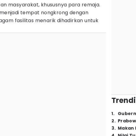
ngan masyarakat, khususnya para remaja.
h menjadi tempat nongkrong dengan
gam fasilitas menarik dihadirkan untuk
Trendi
1
.
Gubern
2
.
Prabow
3
.
Makan B
4
.
Nilai T