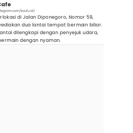
 Cafe
nstagram.com/koufu.id)
erlokasi di Jalan Diponegoro, Nomor 59,
diakan dua lantai tempat bermain biliar.
antai dilengkapi dengan penyejuk udara,
 bermain dengan nyaman.