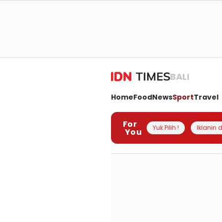
BALI
Home
Food
News
Sport
Travel
For
Yuk Pilih !
Iklanin d
You