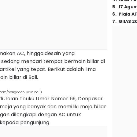
5
.
17 Agus
6
.
Piala A
7
.
GIIAS 2
nakan AC, hingga desain yang
 sedang mencari tempat bermain biliar di
artikel yang tepat. Berikut adalah lima
 biliar di Bali.
com/obrigadobilliard.bali)
i di Jalan Teuku Umar Nomor 69, Denpasar.
 meja yang banyak dan memiliki meja biliar
gan dilengkapi dengan AC untuk
epada pengunjung.