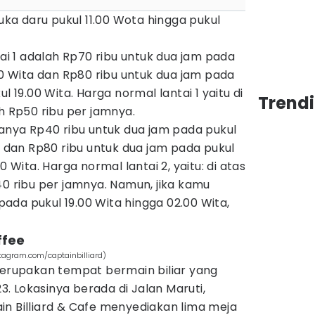
buka daru pukul 11.00 Wota hingga pukul
tai 1 adalah Rp70 ribu untuk dua jam pada
.00 Wita dan Rp80 ribu untuk dua jam pada
l 19.00 Wita. Harga normal lantai 1 yaitu di
Trendi
ah Rp50 ribu per jamnya.
ganya Rp40 ribu untuk dua jam pada pukul
ta dan Rp80 ribu untuk dua jam pada pukul
0 Wita. Harga normal lantai 2, yaitu: di atas
40 ribu per jamnya. Namun, jika kamu
da pukul 19.00 Wita hingga 02.00 Wita,
.
ffee
stagram.com/captainbilliard)
merupakan tempat bermain biliar yang
 Lokasinya berada di Jalan Maruti,
in Billiard & Cafe menyediakan lima meja