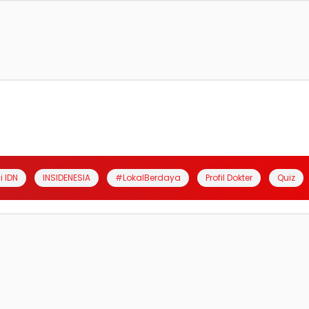
i IDN
INSIDENESIA
#LokalBerdaya
Profil Dokter
Quiz