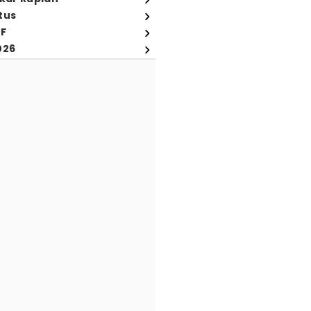
tus
FF
026