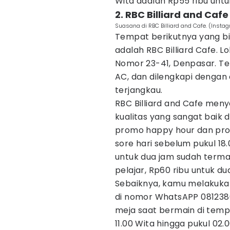
Wita adalah Rp55 ribu untu
2. RBC Billiard and Cafe
Suasana di RBC Billiard and Cafe. (Instag
Tempat berikutnya yang bis
adalah RBC Billiard Cafe. L
Nomor 23-41, Denpasar. 
AC, dan dilengkapi dengan
terjangkau.
RBC Billiard and Cafe men
kualitas yang sangat baik
promo happy hour dan prom
sore hari sebelum pukul 1
untuk dua jam sudah terma
pelajar, Rp60 ribu untuk du
Sebaiknya, kamu melakukan
di nomor WhatsAPP 0812386
meja saat bermain di tempat
11.00 Wita hingga pukul 02.0