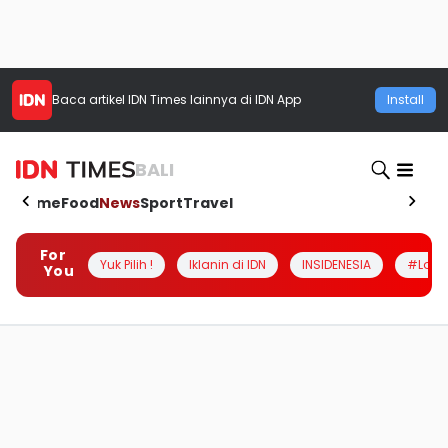
Baca artikel
IDN Times
lainnya di IDN App
Install
BALI
Home
Food
News
Sport
Travel
For
Yuk Pilih !
Iklanin di IDN
INSIDENESIA
#Loka
You