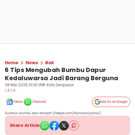
Home
News
Bali
6 Tips Mengubah Bumbu Dapur
Kedaluwarsa Jadi Barang Berguna
08 Mar 2026, 10:30 WIB
Kota Denpasar
L A L A .
News
Channel
Add Us on Google
Ilustrasi bumbu dan rempah (freepik.com/KamranAydinov)
Share Article