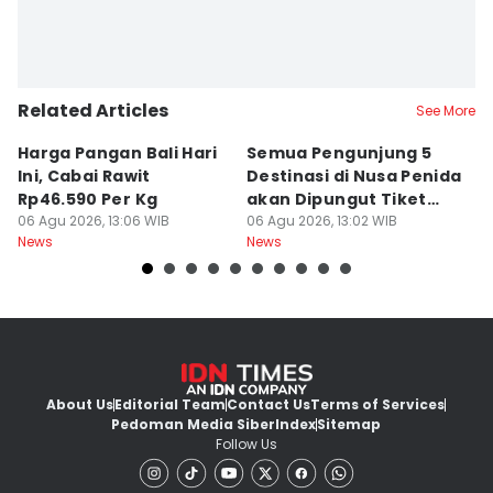
Related Articles
See More
Harga Pangan Bali Hari
Semua Pengunjung 5
K
Ini, Cabai Rawit
Destinasi di Nusa Penida
Ed
Rp46.590 Per Kg
akan Dipungut Tiket
L
06 Agu 2026, 13:06 WIB
Masuk
06 Agu 2026, 13:02 WIB
06
News
News
Ne
About Us
Editorial Team
Contact Us
Terms of Services
Pedoman Media Siber
Index
Sitemap
Follow Us