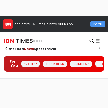
Baca artikel
IDN Times
lainnya di IDN App
Install
BALI
Home
Food
News
Sport
Travel
For
Yuk Pilih !
Iklanin di IDN
INSIDENESIA
#Loka
You