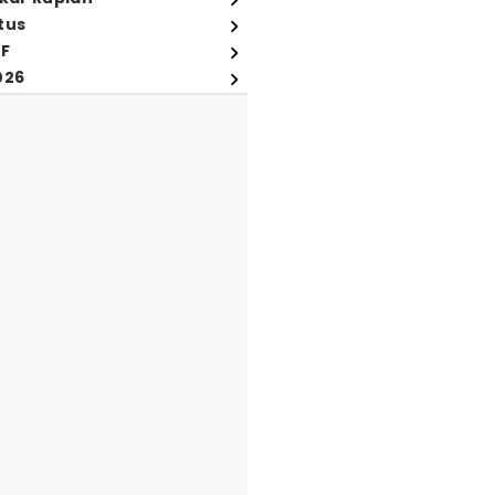
tus
FF
026