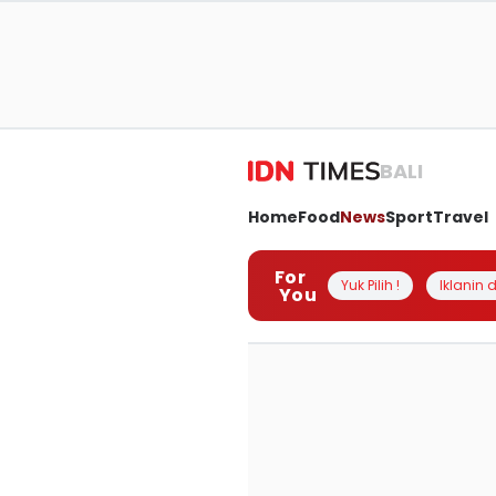
BALI
Home
Food
News
Sport
Travel
For
Yuk Pilih !
Iklanin d
You