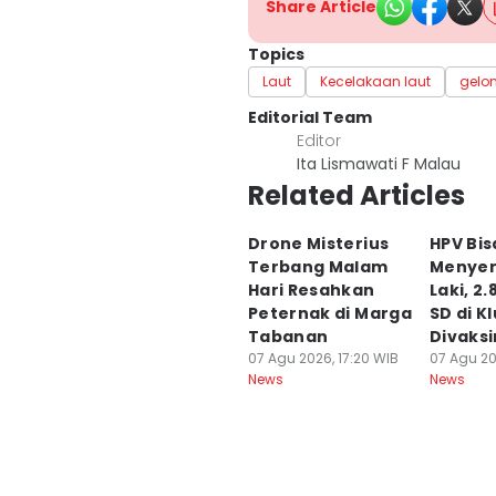
Share Article
Topics
Laut
Kecelakaan laut
gelo
Editorial Team
Editor
Ita Lismawati F Malau
Related Articles
Drone Misterius
HPV Bis
Terbang Malam
Menyer
Hari Resahkan
Laki, 2
Peternak di Marga
SD di K
Tabanan
Divaksi
07 Agu 2026, 17:20 WIB
07 Agu 20
News
News