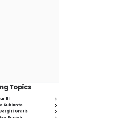
ng Topics
ur BI
o Subianto
ergizi Gratis
ukar Rupiah