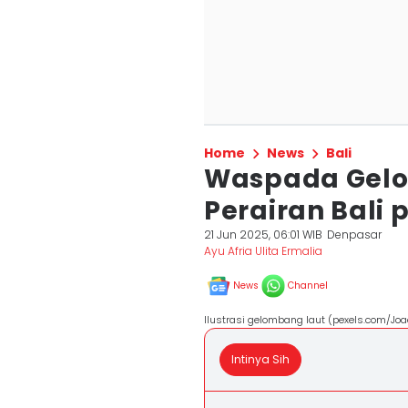
Home
News
Bali
Waspada Gelo
Perairan Bali 
21 Jun 2025, 06:01 WIB
Denpasar
Ayu Afria Ulita Ermalia
News
Channel
Ilustrasi gelombang laut (pexels.com/Joa
Intinya Sih