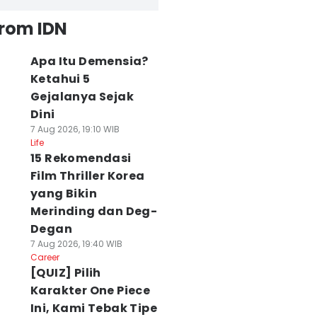
from IDN
Apa Itu Demensia?
Ketahui 5
Gejalanya Sejak
Dini
7 Aug 2026, 19:10 WIB
Life
olresta Denpasar
482 Burung dari
Guru SD di
15 Rekomendasi
eriksa Kejiwaan
NTB Tanpa
Tabanan Lolos
Film Thriller Korea
elaku Penusukan
Dokumen Disita di
Beasiswa NZELT
yang Bikin
tri
Padangbai
Pemerintah New
Merinding dan Deg-
 Agu 2026, 21:57 WIB
06 Agu 2026, 20:26 WIB
Zealand
Degan
ws
News
06 Agu 2026, 15:56 WI
News
7 Aug 2026, 19:40 WIB
Career
[QUIZ] Pilih
Karakter One Piece
Ini, Kami Tebak Tipe