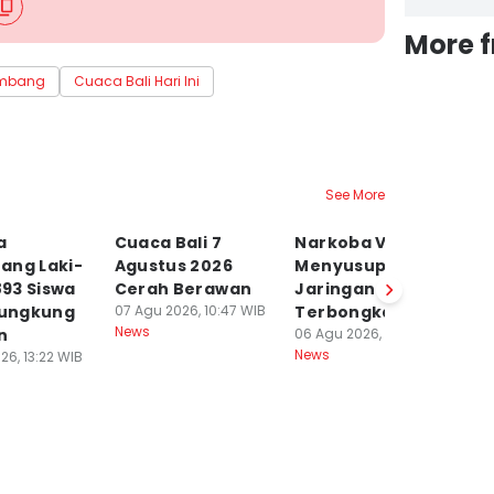
More 
mbang
Cuaca Bali Hari Ini
See More
a
Cuaca Bali 7
Narkoba Vape
P
ang Laki-
Agustus 2026
Menyusup ke Bali,
P
.893 Siswa
Cerah Berawan
Jaringan Kamboja
P
lungkung
07 Agu 2026, 10:47 WIB
Terbongkar
Is
News
n
06 Agu 2026, 22:15 WIB
06
News
Ne
26, 13:22 WIB