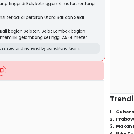
 tinggi di Bali, ketinggian 4 meter, rentang
 terjadi di perairan Utara Bali dan Selat
t Bali bagian Selatan, Selat Lombok bagian
 memiliki gelombang setinggi 2,5-4 meter
ssisted and reviewed by our editorial team.
Trendi
1
.
Gubern
2
.
Prabow
3
.
Makan B
4
.
Nilai T