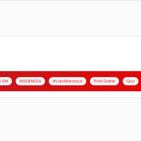
i IDN
INSIDENESIA
#LokalBerdaya
Profil Dokter
Quiz