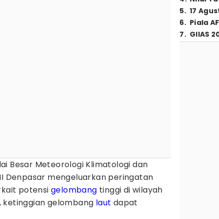
5
.
17 Agus
6
.
Piala A
7
.
GIIAS 2
lai Besar Meteorologi Klimatologi dan
III Denpasar mengeluarkan peringatan
rkait potensi
gelombang
tinggi di wilayah
, ketinggian gelombang
laut
dapat