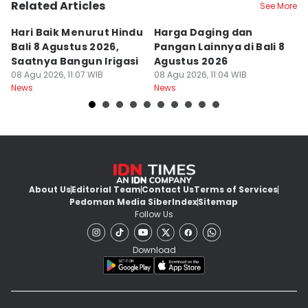
Related Articles
See More
Hari Baik Menurut Hindu
Harga Daging dan
P
Bali 8 Agustus 2026,
Pangan Lainnya di Bali 8
di
Saatnya Bangun Irigasi
Agustus 2026
B
08 Agu 2026, 11:07 WIB
08 Agu 2026, 11:04 WIB
08
News
News
Ne
About Us
Editorial Team
Contact Us
Terms of Services
Pedoman Media Siber
Index
Sitemap
Follow Us
Download