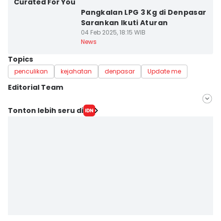
Curated For You
Pangkalan LPG 3 Kg di Denpasar
Sarankan Ikuti Aturan
04 Feb 2025, 18:15 WIB
News
Topics
penculikan
kejahatan
denpasar
Update me
Editorial Team
Editor
Tonton lebih seru di
Ayu Afria Ulita Ermalia
Editor
Ita Lismawati F Malau