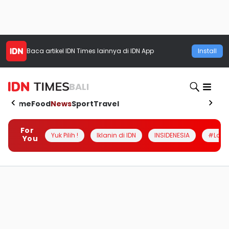
Baca artikel
IDN Times
lainnya di IDN App
Install
BALI
Home
Food
News
Sport
Travel
For
Yuk Pilih !
Iklanin di IDN
INSIDENESIA
#Loka
You