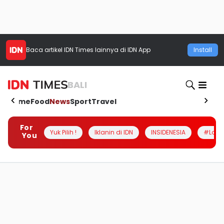
Baca artikel
IDN Times
lainnya di IDN App
Install
BALI
Home
Food
News
Sport
Travel
For
Yuk Pilih !
Iklanin di IDN
INSIDENESIA
#Loka
You