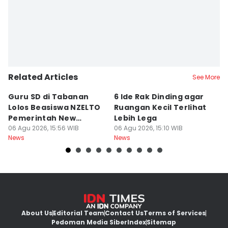
Related Articles
See More
Guru SD di Tabanan
6 Ide Rak Dinding agar
H
Lolos Beasiswa NZELTO
Ruangan Kecil Terlihat
In
Pemerintah New
Lebih Lega
R
Zealand
06 Agu 2026, 15:56 WIB
06 Agu 2026, 15:10 WIB
06
News
News
Ne
About Us
Editorial Team
Contact Us
Terms of Services
Pedoman Media Siber
Index
Sitemap