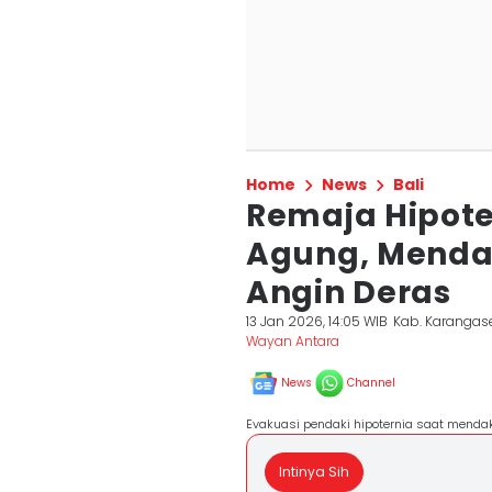
Home
News
Bali
Remaja Hipot
Agung, Mendak
Angin Deras
13 Jan 2026, 14:05 WIB
Kab. Karanga
Wayan Antara
News
Channel
Evakuasi pendaki hipoternia saat menda
Intinya Sih