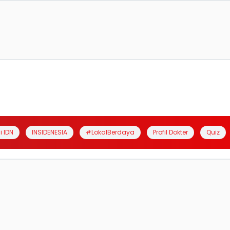
i IDN
INSIDENESIA
#LokalBerdaya
Profil Dokter
Quiz