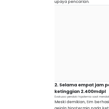
upaya pencarian.
2. Selama empat jam p
ketinggian 2.400mdpl
Evakuasi pendaki hipoternia saat menda
Meski demikian, tim berh
gejala hipotermia pada ket