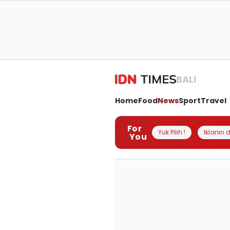
BALI
Home
Food
News
Sport
Travel
For
Yuk Pilih !
Iklanin d
You