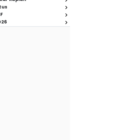
tus
FF
026