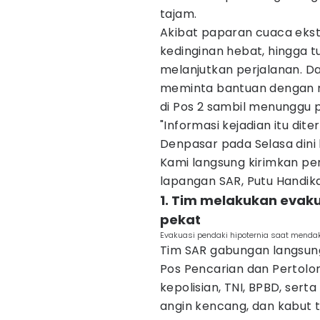
tajam.
Akibat paparan cuaca eks
kedinginan hebat, hingga 
melanjutkan perjalanan. D
meminta bantuan dengan m
di Pos 2 sambil menunggu 
"Informasi kejadian itu di
Denpasar pada Selasa dini h
Kami langsung kirimkan per
lapangan SAR, Putu Handika,
1. Tim melakukan evaku
pekat
Evakuasi pendaki hipoternia saat menda
Tim SAR gabungan langsung
Pos Pencarian dan Pertol
kepolisian, TNI, BPBD, sert
angin kencang, dan kabut 