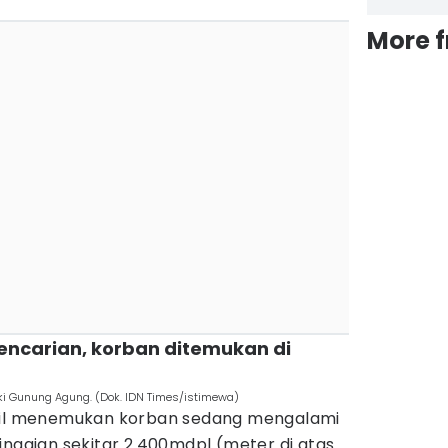
More 
encarian, korban ditemukan di
ki Gunung Agung. (Dok. IDN Times/istimewa)
asil menemukan korban sedang mengalami
inggian sekitar 2.400mdpl (meter di atas