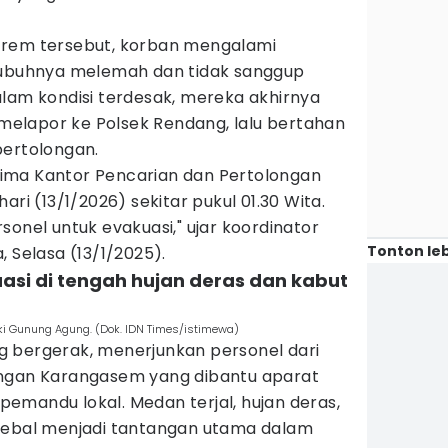
trem tersebut, korban mengalami
tubuhnya melemah dan tidak sanggup
alam kondisi terdesak, mereka akhirnya
elapor ke Polsek Rendang, lalu bertahan
pertolongan.
terima Kantor Pencarian dan Pertolongan
ari (13/1/2026) sekitar pukul 01.30 Wita.
sonel untuk evakuasi," ujar koordinator
Tonton leb
 Selasa (13/1/2025).
asi di tengah hujan deras dan kabut
ki Gunung Agung. (Dok. IDN Times/istimewa)
 bergerak, menerjunkan personel dari
ongan Karangasem yang dibantu aparat
a pemandu lokal. Medan terjal, hujan deras,
tebal menjadi tantangan utama dalam