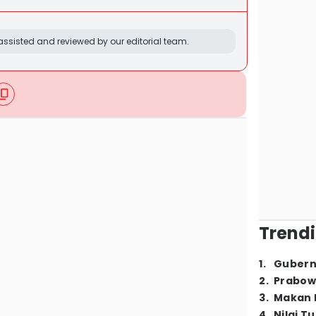
ssisted and reviewed by our editorial team.
Trendi
1
.
Gubern
2
.
Prabow
3
.
Makan B
4
.
Nilai T