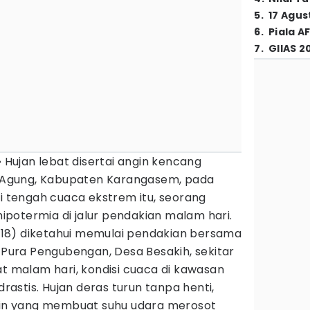
5
.
17 Agus
6
.
Piala A
7
.
GIIAS 2
-
Hujan lebat disertai angin kencang
Agung, Kabupaten Karangasem, pada
di tengah cuaca ekstrem itu, seorang
potermia di jalur pendakian malam hari.
a (18) diketahui memulai pendakian bersama
r Pura Pengubengan, Desa Besakih, sekitar
at malam hari, kondisi cuaca di kawasan
stis. Hujan deras turun tanpa henti,
ngin yang membuat suhu udara merosot