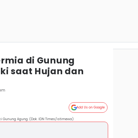
ermia di Gunung
i saat Hujan dan
sem
Add Us on Google
ki Gunung Agung. (Dok. IDN Times/istimewa)