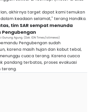
an, akhirnya target dapat kami temukan
dalam keadaan selamat," terang Handika.
atas, tim SAR sempat menunda
os Pengubengan
ki Gunung Agung. (Dok. IDN Times/istimewa)
im pemandu Pengubengan sudah
, karena masih hujan dan kabut tebal,
menunggu cuaca terang. Karena cuaca
k pandang terbatas, proses evakuasi
h terang.