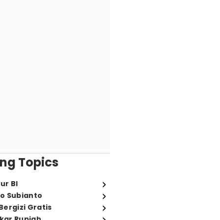
ng Topics
ur BI
o Subianto
ergizi Gratis
ukar Rupiah