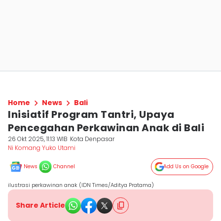
Home
News
Bali
Inisiatif Program Tantri, Upaya
Pencegahan Perkawinan Anak di Bali
26 Okt 2025, 11:13 WIB
Kota Denpasar
Ni Komang Yuko Utami
News
Channel
Add Us on Google
ilustrasi perkawinan anak (IDN Times/Aditya Pratama)
Share Article