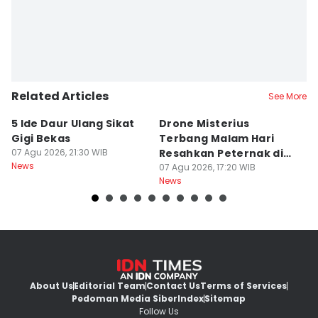
Related Articles
See More
5 Ide Daur Ulang Sikat
Drone Misterius
H
Gigi Bekas
Terbang Malam Hari
La
07 Agu 2026, 21:30 WIB
Resahkan Peternak di
d
News
Marga Tabanan
07 Agu 2026, 17:20 WIB
07
News
Ne
About Us
Editorial Team
Contact Us
Terms of Services
Pedoman Media Siber
Index
Sitemap
Follow Us