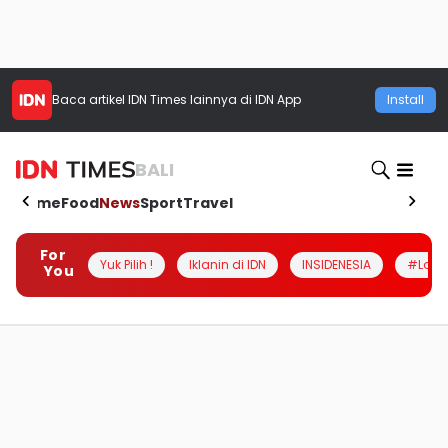
Baca artikel
IDN Times
lainnya di IDN App
Install
BALI
Home
Food
News
Sport
Travel
For
Yuk Pilih !
Iklanin di IDN
INSIDENESIA
#Loka
You