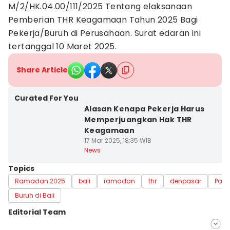
M/2/HK.04.00/111/2025 Tentang elaksanaan
Pemberian THR Keagamaan Tahun 2025 Bagi
Pekerja/Buruh di Perusahaan. Surat edaran ini
tertanggal 10 Maret 2025.
Share Article
Curated For You
Alasan Kenapa Pekerja Harus
Memperjuangkan Hak THR
Keagamaan
17 Mar 2025, 18:35 WIB
News
Topics
Ramadan 2025
bali
ramadan
thr
denpasar
Pant
Buruh di Bali
Editorial Team