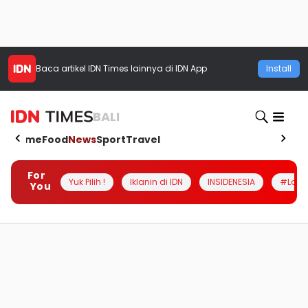
Baca artikel
IDN Times
lainnya di IDN App
Install
BALI
Home
Food
News
Sport
Travel
For
Yuk Pilih !
Iklanin di IDN
INSIDENESIA
#Loka
You