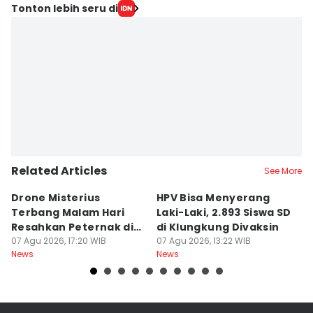
Editor
Tonton lebih seru di
Ni Komang Yuko Utami
Editor
Irma Yudistirani
Related Articles
See More
Drone Misterius
HPV Bisa Menyerang
C
Terbang Malam Hari
Laki-Laki, 2.893 Siswa SD
2
Resahkan Peternak di
di Klungkung Divaksin
07
Ne
Marga Tabanan
07 Agu 2026, 17:20 WIB
07 Agu 2026, 13:22 WIB
News
News