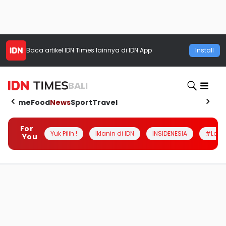
Baca artikel
IDN Times
lainnya di IDN App
Install
BALI
Home
Food
News
Sport
Travel
For
Yuk Pilih !
Iklanin di IDN
INSIDENESIA
#Loka
You