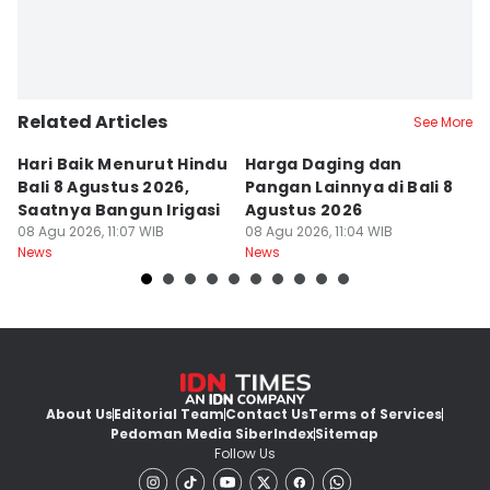
Related Articles
See More
Hari Baik Menurut Hindu
Harga Daging dan
P
Bali 8 Agustus 2026,
Pangan Lainnya di Bali 8
di
Saatnya Bangun Irigasi
Agustus 2026
B
08 Agu 2026, 11:07 WIB
08 Agu 2026, 11:04 WIB
08
News
News
Ne
About Us
Editorial Team
Contact Us
Terms of Services
Pedoman Media Siber
Index
Sitemap
Follow Us