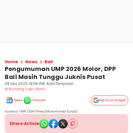
Home
News
Bali
Pengumuman UMP 2026 Molor, DPP
Bali Masih Tunggu Juknis Pusat
08 Des 2025, 18:58 WIB
Kota Denpasar
Ni Komang Yuko Utami
News
Channel
Add Us on Google
ilustrasi UMP (IDN Times/Muhammad Surya)
Share Article