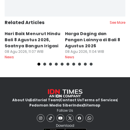
Related Articles
See More
Hari Baik Menurut Hindu
Harga Daging dan
P
Bali 8 Agustus 2026,
Pangan Lainnya di Bali 8
di
Saatnya Bangun Irigasi
Agustus 2026
B
08 Agu 2026, 11:07 WIB
08 Agu 2026, 11:04 WIB
08
News
News
Ne
About Us
Editorial Team
Contact Us
Terms of Services
Pedoman Media Siber
Index
Sitemap
Follow Us
Download