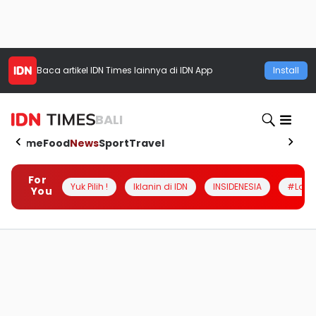
Baca artikel
IDN Times
lainnya di IDN App
Install
BALI
Home
Food
News
Sport
Travel
For
Yuk Pilih !
Iklanin di IDN
INSIDENESIA
#Loka
You