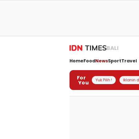
BALI
Home
Food
News
Sport
Travel
For
Yuk Pilih !
Iklanin d
You