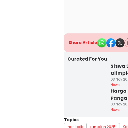
Share Article
Curated For You
Siswa 
Olimpi
03 Nov 20
News
Harga 
Panga
03 Nov 202
News
Topics
hari baik
ramalan 2025
Ka