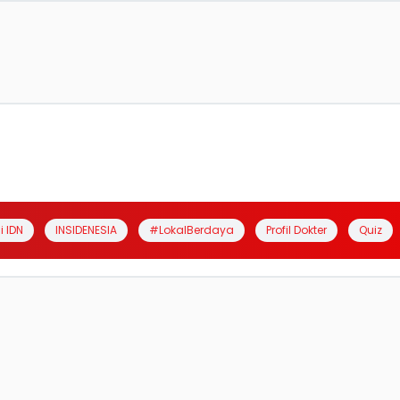
i IDN
INSIDENESIA
#LokalBerdaya
Profil Dokter
Quiz