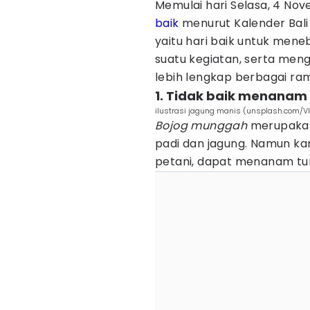
Memulai hari Selasa, 4 No
baik
menurut Kalender Bali 
yaitu hari baik untuk men
suatu kegiatan, serta men
lebih lengkap berbagai ram
1. Tidak baik menanam
ilustrasi jagung manis (unsplash.com/V
Bojog munggah
merupakan
padi dan jagung. Namun k
petani, dapat menanam tu