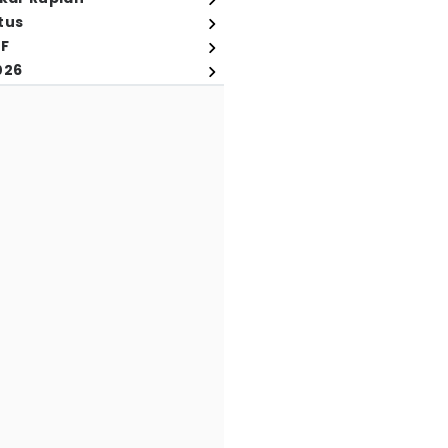
tus
FF
026