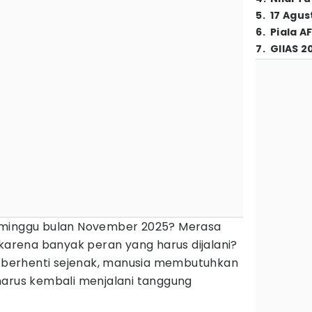
5
.
17 Agus
6
.
Piala A
7
.
GIIAS 2
 minggu bulan November 2025? Merasa
 karena banyak peran yang harus dijalani?
in berhenti sejenak, manusia membutuhkan
harus kembali menjalani tanggung