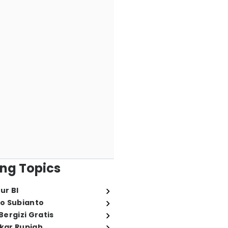
ng Topics
ur BI
o Subianto
ergizi Gratis
ukar Rupiah