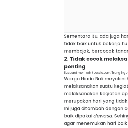
Sementara itu, ada juga ha
tidak baik untuk bekerja 
membajak, bercocok tana
2. Tidak cocok melaksa
penting
Ilustrasi menikah (pexels.com/Trung Ngu
Warga Hindu Bali meyakini 
melaksanakan suatu kegiata
melaksanakan kegiatan ap
merupakan hari yang tidak
Ini juga ditambah dengan 
baik dipakai
dewasa
. Sehi
agar menemukan hari baik y