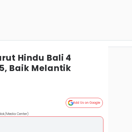
rut Hindu Bali 4
, Baik Melantik
Add Us on Google
-dok/Media Center)