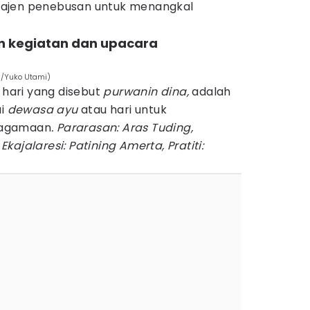
ajen penebusan untuk menangkal
an kegiatan dan upacara
s/Yuko Utami)
h hari yang disebut
purwanin dina,
adalah
ai
dewasa ayu
atau hari untuk
eagamaan
. Pararasan: Aras Tuding,
ajalaresi: Patining Amerta, Pratiti: