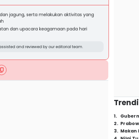
an jagung, serta melakukan aktivitas yang
ah
iatan dan upacara keagamaan pada hari
ssisted and reviewed by our editorial team.
Trendi
1
.
Gubern
2
.
Prabow
3
.
Makan B
4
.
Nilai T