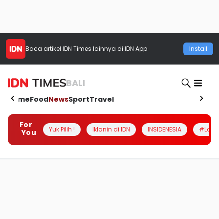
Baca artikel
IDN Times
lainnya di IDN App
Install
BALI
Home
Food
News
Sport
Travel
For
Yuk Pilih !
Iklanin di IDN
INSIDENESIA
#Loka
You