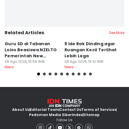
Related Articles
See More
Guru SD di Tabanan
6 Ide Rak Dinding agar
H
Lolos Beasiswa NZELTO
Ruangan Kecil Terlihat
In
Pemerintah New
Lebih Lega
R
Zealand
06 Agu 2026, 15:56 WIB
06 Agu 2026, 15:10 WIB
06
News
News
Ne
About Us
Editorial Team
Contact Us
Terms of Services
Pedoman Media Siber
Index
Sitemap
Follow Us