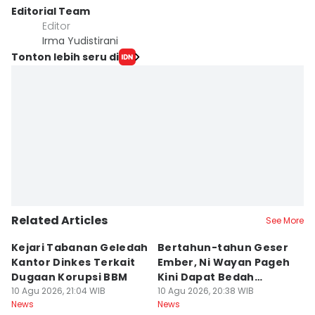
Editorial Team
Editor
Irma Yudistirani
Tonton lebih seru di
Related Articles
See More
Kejari Tabanan Geledah
Bertahun-tahun Geser
J
Kantor Dinkes Terkait
Ember, Ni Wayan Pageh
T
Dugaan Korupsi BBM
Kini Dapat Bedah
D
10 Agu 2026, 21:04 WIB
Rumah
10 Agu 2026, 20:38 WIB
Mi
10
News
News
Ne