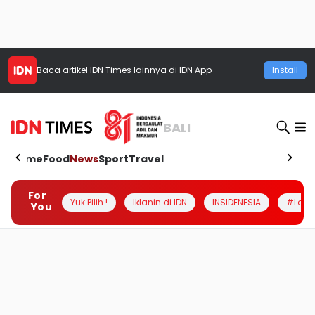
Baca artikel
IDN Times
lainnya di IDN App
Install
BALI
Home
Food
News
Sport
Travel
For
Yuk Pilih !
Iklanin di IDN
INSIDENESIA
#Loka
You