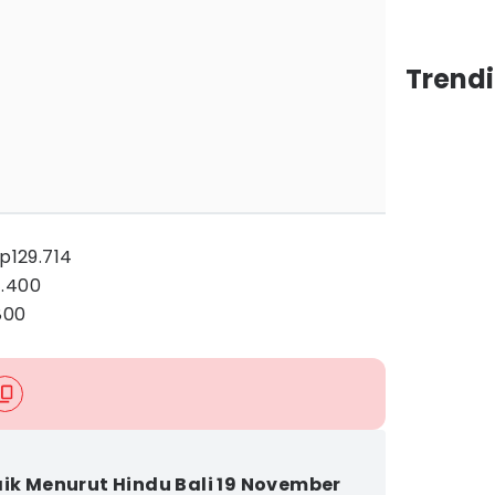
Trendi
Rp129.714
1.400
800
aik Menurut Hindu Bali 19 November