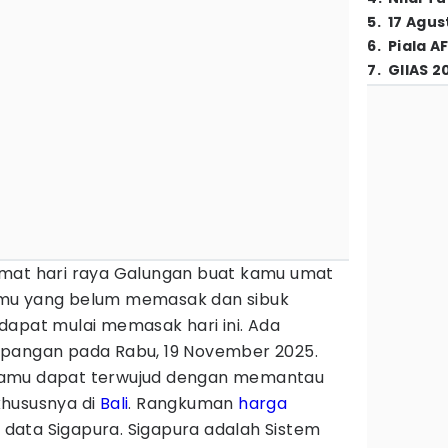
5
.
17 Agus
6
.
Piala A
7
.
GIIAS 2
mat hari raya Galungan buat kamu umat
mu yang belum memasak dan sibuk
dapat mulai memasak hari ini. Ada
 pangan pada Rabu, 19 November 2025.
kamu dapat terwujud dengan memantau
khususnya di
Bali
. Rangkuman
harga
ri data Sigapura. Sigapura adalah Sistem