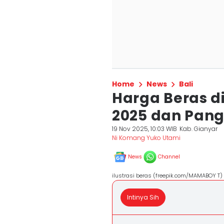
Home
News
Bali
Harga Beras d
2025 dan Pang
19 Nov 2025, 10:03 WIB
Kab. Gianyar
Ni Komang Yuko Utami
News
Channel
ilustrasi beras (freepik.com/MAMABOY T)
Intinya Sih