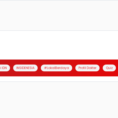
i IDN
INSIDENESIA
#LokalBerdaya
Profil Dokter
Quiz