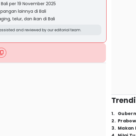
 Bali per 19 November 2025
pangan lainnya di Bali
ng, telur, dan ikan di Bali
ssisted and reviewed by our editorial team.
Trendi
1
.
Gubern
2
.
Prabow
3
.
Makan B
4
.
Nilai T