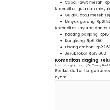
Cabai rawit merah: R
Komoditas gula dan minya
Gulaku atau merek seje
Minyak goreng: Rp21.8
Komoditas sayuran dan bu
Kacang panjang: Rp18
Kangkung: Rp6.350
Pisang ambon: Rp22.6
Jeruk lokal: Rp13.600
Komoditas daging, telu
Ilustrasi daging ayam. (IDN Times/Rizal 
Berikut daftar harga komod
ayam