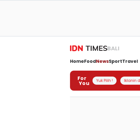
BALI
Home
Food
News
Sport
Travel
For
Yuk Pilih !
Iklanin d
You