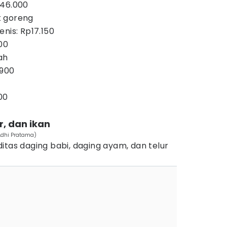
p46.000
k goreng
nis: Rp17.150
00
ah
.900
00
r, dan ikan
Adhi Pratama)
itas daging babi, daging ayam, dan telur