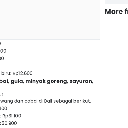
More 
0
000
00
 biru: Rp12.800
ai, gula, minyak goreng, sayuran,
S.)
ang dan cabai di Bali sebagai berikut.
800
 Rp31.100
p50.900