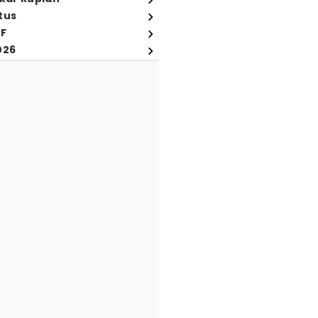
tus
FF
026