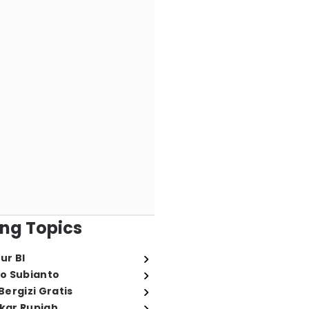
ng Topics
ur BI
o Subianto
ergizi Gratis
ukar Rupiah