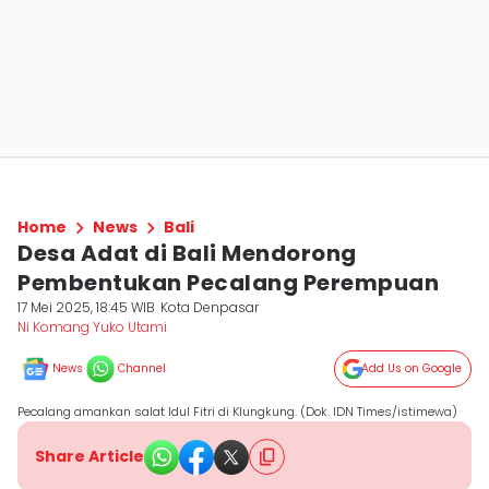
Home
News
Bali
Desa Adat di Bali Mendorong
Pembentukan Pecalang Perempuan
17 Mei 2025, 18:45 WIB
Kota Denpasar
Ni Komang Yuko Utami
News
Channel
Add Us on Google
Pecalang amankan salat Idul Fitri di Klungkung. (Dok. IDN Times/istimewa)
Share Article