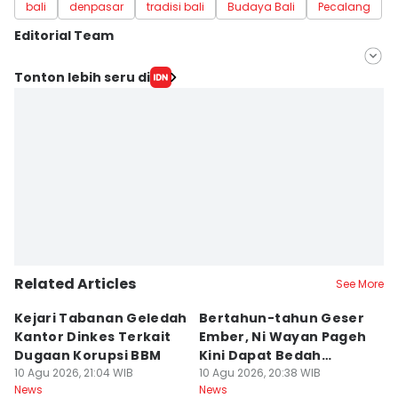
bali
denpasar
tradisi bali
Budaya Bali
Pecalang
Editorial Team
Editor
Tonton lebih seru di
Ni Komang Yuko Utami
Editor
Irma Yudistirani
Related Articles
See More
Kejari Tabanan Geledah
Bertahun-tahun Geser
J
Kantor Dinkes Terkait
Ember, Ni Wayan Pageh
T
Dugaan Korupsi BBM
Kini Dapat Bedah
D
10 Agu 2026, 21:04 WIB
Rumah
10 Agu 2026, 20:38 WIB
Mi
10
News
News
Ne