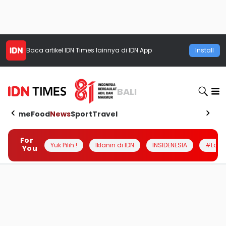
Baca artikel
IDN Times
lainnya di IDN App
Install
BALI
Home
Food
News
Sport
Travel
For
Yuk Pilih !
Iklanin di IDN
INSIDENESIA
#Loka
You