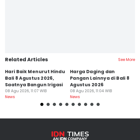
Related Articles
See More
Hari Baik Menurut Hindu
Harga Daging dan
P
Bali 8 Agustus 2026,
Pangan Lainnya di Bali 8
di
Saatnya Bangun Irigasi
Agustus 2026
B
08 Agu 2026, 11:07 WIB
08 Agu 2026, 11:04 WIB
08
News
News
Ne