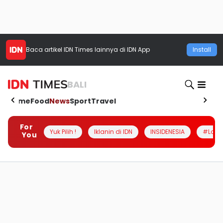
Baca artikel
IDN Times
lainnya di IDN App
Install
BALI
Home
Food
News
Sport
Travel
For
Yuk Pilih !
Iklanin di IDN
INSIDENESIA
#Loka
You