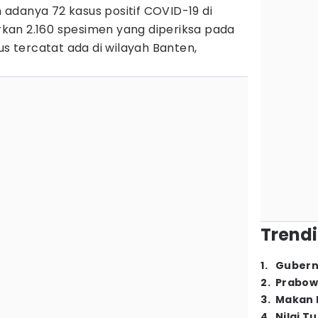
adanya 72 kasus positif COVID-19 di
arkan 2.160 spesimen yang diperiksa pada
us tercatat ada di wilayah Banten,
Trendi
1
.
Gubern
2
.
Prabow
3
.
Makan B
4
.
Nilai T