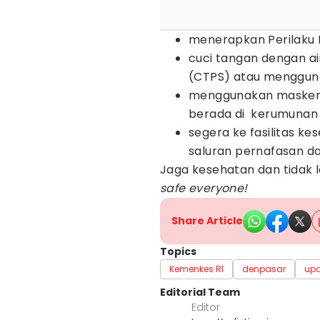
menerapkan Perilaku 
cuci tangan dengan a
(CTPS) atau mengguna
menggunakan masker b
berada di kerumunan
segera ke fasilitas ke
saluran pernafasan da
Jaga kesehatan dan tidak 
safe everyone!
Share Article
Topics
Kemenkes RI
denpasar
up
Editorial Team
Editor