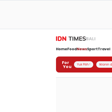
BALI
Home
Food
News
Sport
Travel
For
Yuk Pilih !
Iklanin d
You