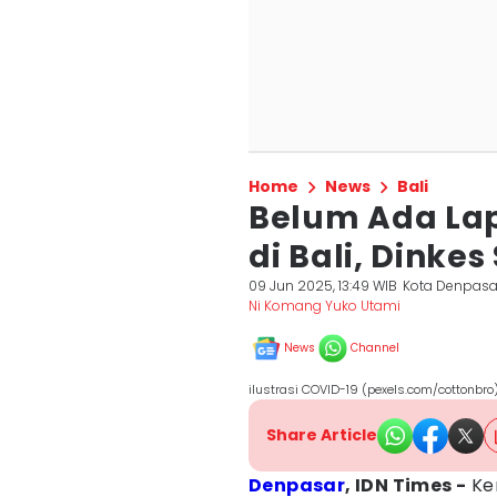
Home
News
Bali
Belum Ada La
di Bali, Dinke
09 Jun 2025, 13:49 WIB
Kota Denpasa
Ni Komang Yuko Utami
News
Channel
ilustrasi COVID-19 (pexels.com/cottonbro
Share Article
Denpasar
, IDN Times -
Kem