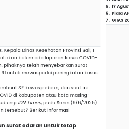
5
.
17 Agus
6
.
Piala A
7
.
GIIAS 2
 Kepala Dinas Kesehatan Provinsi Bali, I
takan belum ada laporan kasus COVID-
ian, pihaknya telah menyebarkan surat
 RI untuk mewaspadai peningkatan kasus
mbuat SE kewaspadaan, dan saat ini
OVID di kabupaten atau kota masing-
ihubungi
IDN Times
, pada Senin (9/6/2025).
ran tersebut? Berikut informasi
an surat edaran untuk tetap