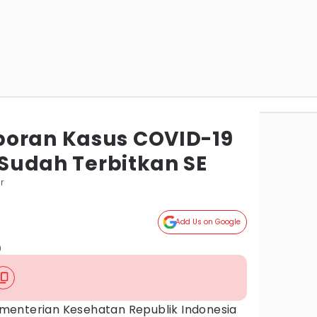
poran Kasus COVID-19
s Sudah Terbitkan SE
r
Add Us on Google
)
enterian Kesehatan Republik Indonesia