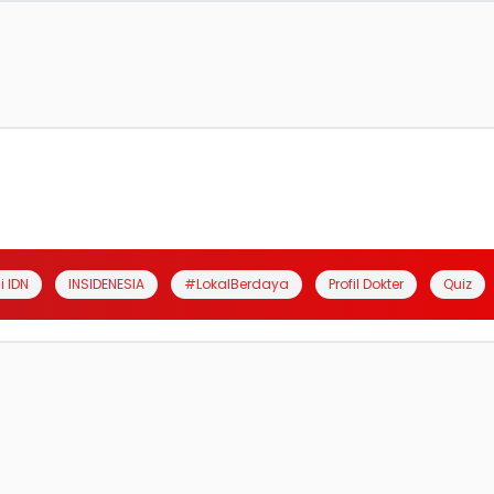
i IDN
INSIDENESIA
#LokalBerdaya
Profil Dokter
Quiz