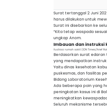
Surat tertanggal 2 Juni 20
harus dilakukan untuk mewa
Surat ini disebarkan ke selu
“Kita tetap waspada sesua
ungkap Anom.
Imbauan dan instruksi 
Ilustrasi rumah sakit (IDN Times/Arief R
Berdasarkan surat edaran t
yang mendapatkan instruks
Yaitu dinas kesehatan kabup
puskesmas, dan fasilitas p
Bidang Laboratorium Keseh
Ada beberapa poin yang h
peningkatan kasus ini di Ba
meningkatkan kewaspadaan 
Seluruh mekanisme tersebu