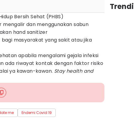
Trendi
Hidup Bersih Sehat (PHBS)
ir mengalir dan menggunakan sabun
kan hand sanitizer
agi masyarakat yang sakit atau jika
sehatan apabila mengalami gejala infeksi
n ada riwayat kontak dengan faktor risiko
lalai ya kawan-kawan.
Stay health and
date me
Endemi Covid 19