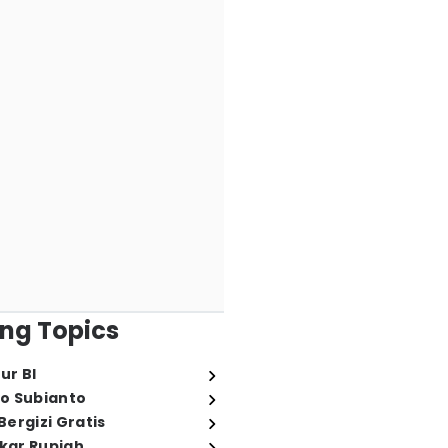
ng Topics
ur BI
o Subianto
ergizi Gratis
ukar Rupiah