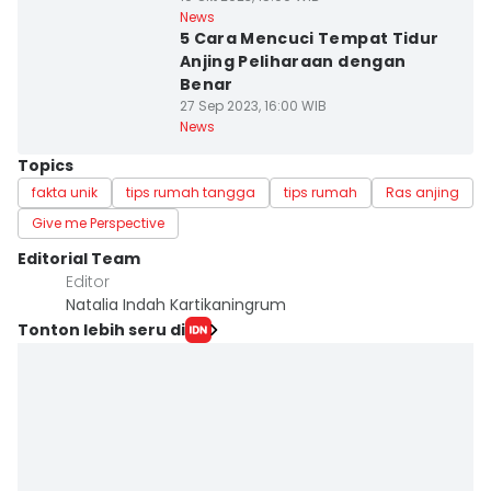
News
5 Cara Mencuci Tempat Tidur
Anjing Peliharaan dengan
Benar
27 Sep 2023, 16:00 WIB
News
Topics
fakta unik
tips rumah tangga
tips rumah
Ras anjing
Give me Perspective
Editorial Team
Editor
Natalia Indah Kartikaningrum
Tonton lebih seru di