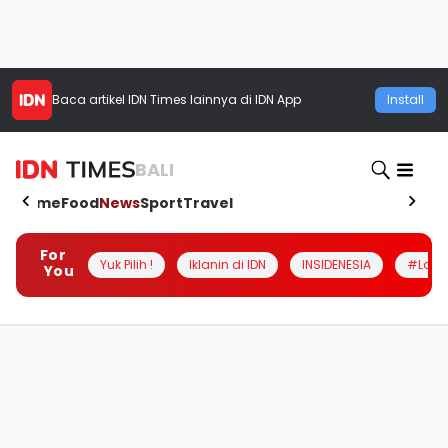
Baca artikel
IDN Times
lainnya di IDN App
Install
BALI
Home
Food
News
Sport
Travel
For
Yuk Pilih !
Iklanin di IDN
INSIDENESIA
#Loka
You