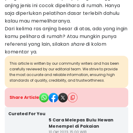
anjing jenis ini cocok dipelihara di rumah. Hanya
saja diperlukan pelatihan dasar terlebih dahulu
kalau mau memeliharanya.
Dari kelima ras anjing besar di atas, ada yang ingin
kamu pelihara di rumah? Atau mungkin punya
referensi yang lain, silakan
share
di kolom
komentar ya.
This article is written by our community writers and has been
carefully reviewed by our editorial team. We strive to provide
the most accurate and reliable information, ensuring high
standards of quality, credibility, and trustworthiness.
Share Article
Curated For You
5 Cara Melepas Bulu Hewan
Menempel di Pakaian
10 Okt 2023, 15:00 WIB