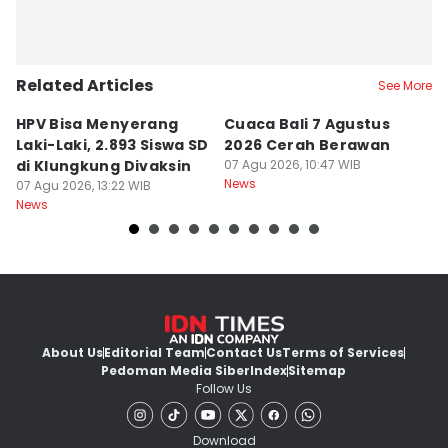
Related Articles
See More
HPV Bisa Menyerang
Cuaca Bali 7 Agustus
N
Laki-Laki, 2.893 Siswa SD
2026 Cerah Berawan
M
di Klungkung Divaksin
07 Agu 2026, 10:47 WIB
J
News
07 Agu 2026, 13:22 WIB
T
06
News
Ne
About Us
Editorial Team
Contact Us
Terms of Services
Pedoman Media Siber
Index
Sitemap
Follow Us
Download