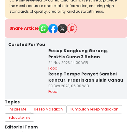
carefully reviewed by our editorial team. We strive to provide
the most accurate and reliable information, ensuring high
standards of quality, credibility, and trustworthiness.
Share Article
Curated For You
Resep Kangkung Goreng,
Praktis Cuma 3 Bahan
24 Nov 2023, 14:00 WIB
Food
Resep Tempe Penyet Sambal
Kencur, Praktis dan Bikin Candu
03 Des 2023, 06:00 WIB
Food
Topics
Inspire Me
Resep Masakan
kumpulan resep masakan
Educate me
Editorial Team