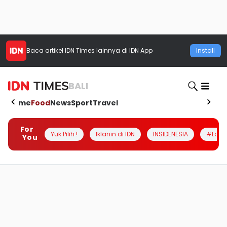
Baca artikel
IDN Times
lainnya di IDN App
Install
BALI
Home
Food
News
Sport
Travel
For
Yuk Pilih !
Iklanin di IDN
INSIDENESIA
#Loka
You