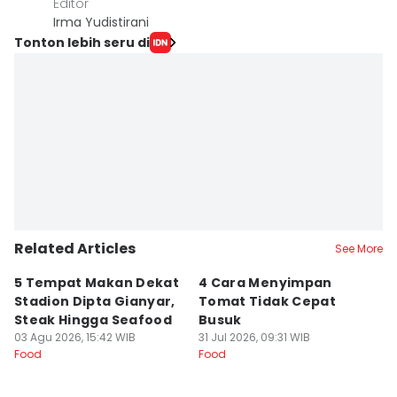
Editor
Irma Yudistirani
Tonton lebih seru di
Related Articles
See More
5 Tempat Makan Dekat
4 Cara Menyimpan
4
Stadion Dipta Gianyar,
Tomat Tidak Cepat
S
Steak Hingga Seafood
Busuk
31
Fo
03 Agu 2026, 15:42 WIB
31 Jul 2026, 09:31 WIB
Food
Food