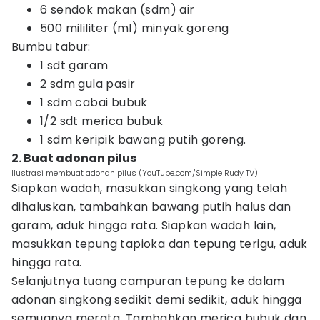
6 sendok makan (sdm) air
500 mililiter (ml) minyak goreng
Bumbu tabur:
1 sdt garam
2 sdm gula pasir
1 sdm cabai bubuk
1/2 sdt merica bubuk
1 sdm keripik bawang putih goreng.
2. Buat adonan pilus
Ilustrasi membuat adonan pilus (YouTube.com/Simple Rudy TV)
Siapkan wadah, masukkan singkong yang telah
dihaluskan, tambahkan bawang putih halus dan
garam, aduk hingga rata. Siapkan wadah lain,
masukkan tepung tapioka dan tepung terigu, aduk
hingga rata.
Selanjutnya tuang campuran tepung ke dalam
adonan singkong sedikit demi sedikit, aduk hingga
semuanya merata. Tambahkan merica bubuk dan