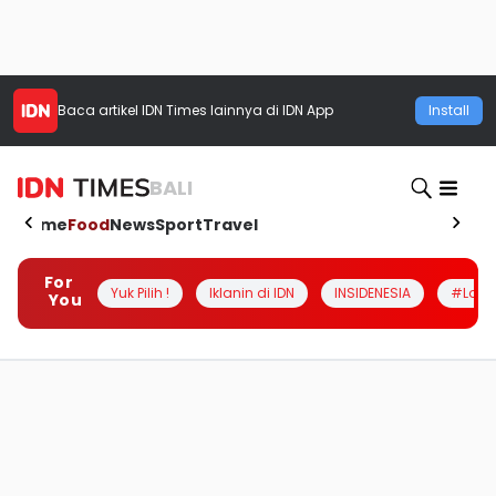
Baca artikel
IDN Times
lainnya di IDN App
Install
BALI
Home
Food
News
Sport
Travel
For
Yuk Pilih !
Iklanin di IDN
INSIDENESIA
#Loka
You