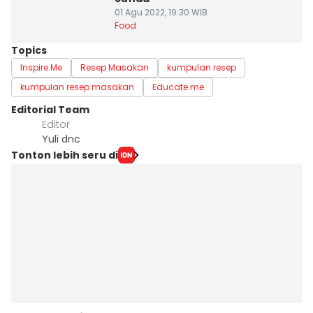
01 Agu 2022, 19:30 WIB
Food
Topics
Inspire Me
Resep Masakan
kumpulan resep
kumpulan resep masakan
Educate me
Editorial Team
Editor
Yuli dnc
Tonton lebih seru di