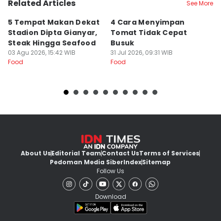
Related Articles
See More
5 Tempat Makan Dekat
4 Cara Menyimpan
4
Stadion Dipta Gianyar,
Tomat Tidak Cepat
S
Steak Hingga Seafood
Busuk
31
Fo
03 Agu 2026, 15:42 WIB
31 Jul 2026, 09:31 WIB
Food
Food
About Us
Editorial Team
Contact Us
Terms of Services
Pedoman Media Siber
Index
Sitemap
Follow Us
Download