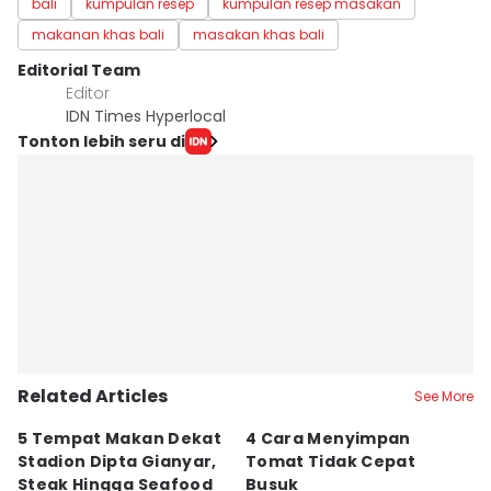
bali
kumpulan resep
kumpulan resep masakan
makanan khas bali
masakan khas bali
Editorial Team
Editor
IDN Times Hyperlocal
Tonton lebih seru di
Related Articles
See More
5 Tempat Makan Dekat
4 Cara Menyimpan
4
Stadion Dipta Gianyar,
Tomat Tidak Cepat
S
Steak Hingga Seafood
Busuk
31