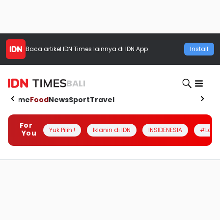
Baca artikel
IDN Times
lainnya di IDN App
Install
BALI
Home
Food
News
Sport
Travel
For
Yuk Pilih !
Iklanin di IDN
INSIDENESIA
#Loka
You