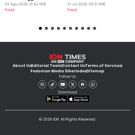
Fo
03 Agu 2026, 15:42 WIB
31 Jul 2026, 09:31 WIB
Food
Food
About Us
Editorial Team
Contact Us
Terms of Services
Pedoman Media Siber
Index
Sitemap
Follow Us
Download
© 2026 IDN. All Rights Reserved.