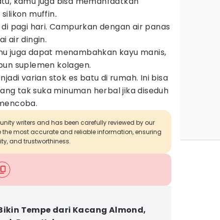
tu, kamu juga bisa memanfaatkan
ilikon muffin
.
di pagi hari. Campurkan dengan air panas
 air dingin.
mu juga dapat menambahkan kayu manis,
pun suplemen kolagen.
jadi varian stok es batu di rumah. Ini bisa
 yang tak suka minuman herbal jika diseduh
 mencoba.
munity writers and has been carefully reviewed by our
de the most accurate and reliable information, ensuring
ity, and trustworthiness.
Bikin Tempe dari Kacang Almond,