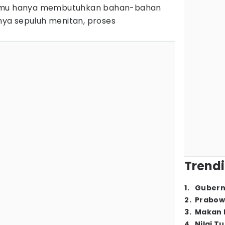
Kamu hanya membutuhkan bahan-bahan
ya sepuluh menitan, proses
Trendi
1
.
Gubern
2
.
Prabow
3
.
Makan B
4
.
Nilai T