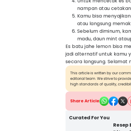
Untuk mencetak es ba
nampan atau cetakan s
Kamu bisa menyajikan 
atau langsung memakai
Sebelum diminum, ka
madu, daun mint atau
Es batu jahe lemon bisa men
jadi alternatif untuk kamu
secara langsung. Selamat
This article is written by our com
editorial team. We strive to provi
high standards of quality, credibil
Share Article
Curated For You
Resep 