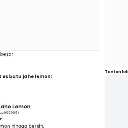
 besar
Tonton leb
 es batu jahe lemon:
 Jahe Lemon
wfiqu999999)
r
:
emon hingga bersih.