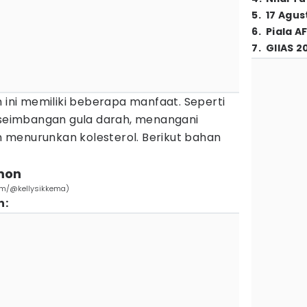
5
.
17 Agus
6
.
Piala A
7
.
GIIAS 2
n ini memiliki beberapa manfaat. Seperti
eimbangan gula darah, menangani
menurunkan kolesterol. Berikut bahan
mon
com/@kellysikkema)
n: