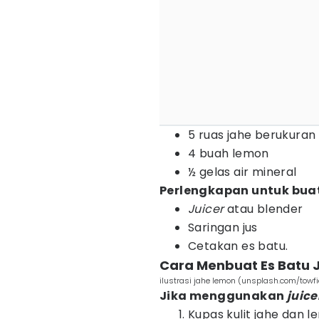
5 ruas jahe berukuran
4 buah lemon
½ gelas air mineral
Perlengkapan untuk buat
Juicer
atau blender
Saringan jus
Cetakan es batu.
Cara Menbuat Es Batu
ilustrasi jahe lemon (unsplash.com/to
Jika menggunakan
juice
Kupas kulit jahe dan l