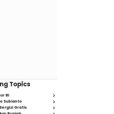
ng Topics
ur BI
o Subianto
ergizi Gratis
ukar Rupiah