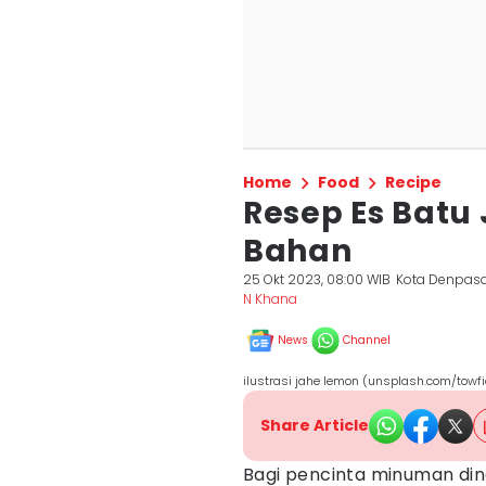
Home
Food
Recipe
Resep Es Batu
Bahan
25 Okt 2023, 08:00 WIB
Kota Denpas
N Khana
News
Channel
ilustrasi jahe lemon (unsplash.com/to
Share Article
Bagi pencinta minuman ding