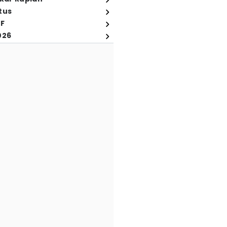
tus
FF
026