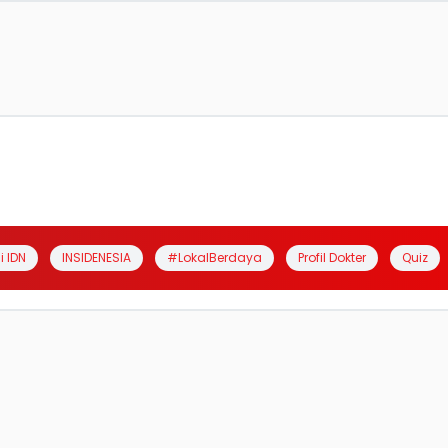
i IDN
INSIDENESIA
#LokalBerdaya
Profil Dokter
Quiz