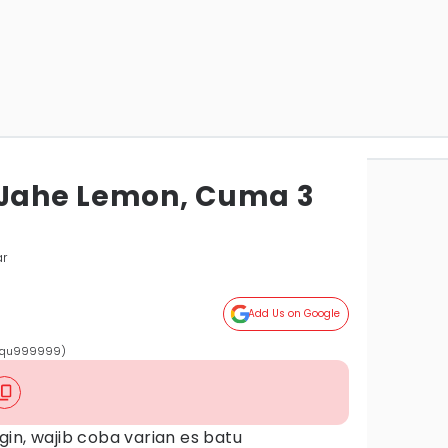
 Jahe Lemon, Cuma 3
ar
Add Us on Google
wfiqu999999)
in, wajib coba varian es batu