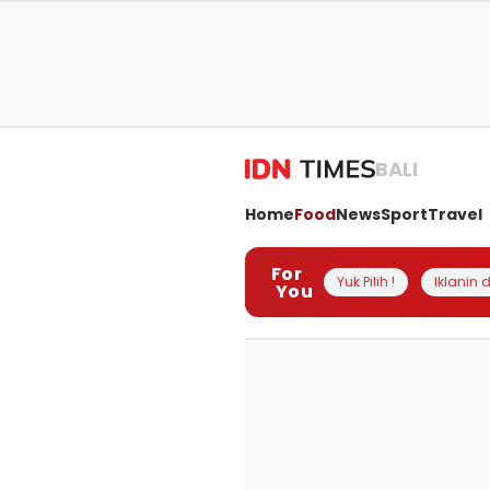
BALI
Home
Food
News
Sport
Travel
For
Yuk Pilih !
Iklanin d
You