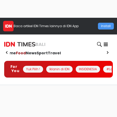
Baca artikel
IDN Times
lainnya di IDN App
Install
BALI
Home
Food
News
Sport
Travel
For
Yuk Pilih !
Iklanin di IDN
INSIDENESIA
#Loka
You