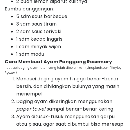
2 buah lemon diparut kulitnya
Bumbu panggangan:
5 sdm saus barbeque
3 sdm saus tiram
2 sdm saus teriyaki
1 sdm kecap inggris
1 sdm minyak wijen
1 sdm madu
Cara Membuat Ayam Panggang Rosemary
Ilustrasi daging ayam utuh yang telah dibersihkan (Unsplash.com/Hayley
Ryczek)
Mencuci daging ayam hingga benar-benar
bersih, dan dihilangkan bulunya yang masih
menempel
Daging ayam dikeringkan menggunakan
paper towel
sampai benar-benar kering
Ayam ditusuk-tusuk menggunakan garpu
atau pisau, agar saat dibumbui bisa meresap