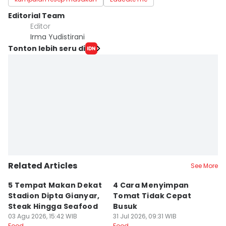
Editorial Team
Editor
Irma Yudistirani
Tonton lebih seru di
Related Articles
See More
5 Tempat Makan Dekat
4 Cara Menyimpan
4
Stadion Dipta Gianyar,
Tomat Tidak Cepat
S
Steak Hingga Seafood
Busuk
31
Fo
03 Agu 2026, 15:42 WIB
31 Jul 2026, 09:31 WIB
Food
Food