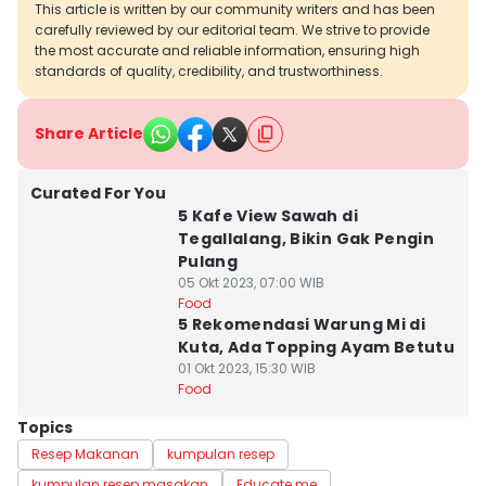
This article is written by our community writers and has been
carefully reviewed by our editorial team. We strive to provide
the most accurate and reliable information, ensuring high
standards of quality, credibility, and trustworthiness.
Share Article
Curated For You
5 Kafe View Sawah di
Tegallalang, Bikin Gak Pengin
Pulang
05 Okt 2023, 07:00 WIB
Food
5 Rekomendasi Warung Mi di
Kuta, Ada Topping Ayam Betutu
01 Okt 2023, 15:30 WIB
Food
Topics
Resep Makanan
kumpulan resep
kumpulan resep masakan
Educate me