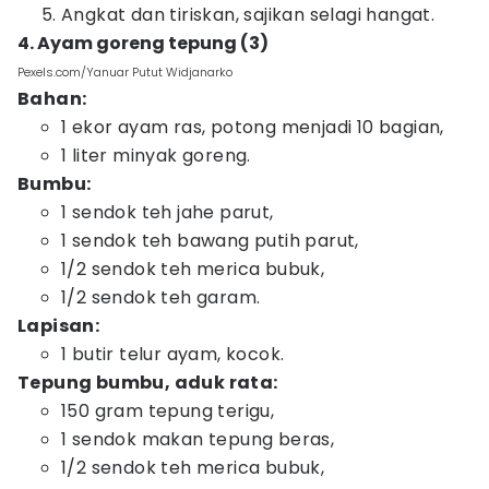
Angkat dan tiriskan, sajikan selagi hangat.
4. Ayam goreng tepung (3)
Pexels.com/Yanuar Putut Widjanarko
Bahan:
1 ekor ayam ras, potong menjadi 10 bagian,
1 liter minyak goreng.
Bumbu:
1 sendok teh jahe parut,
1 sendok teh bawang putih parut,
1/2 sendok teh merica bubuk,
1/2 sendok teh garam.
Lapisan:
1 butir telur ayam, kocok.
Tepung bumbu, aduk rata:
150 gram tepung terigu,
1 sendok makan tepung beras,
1/2 sendok teh merica bubuk,