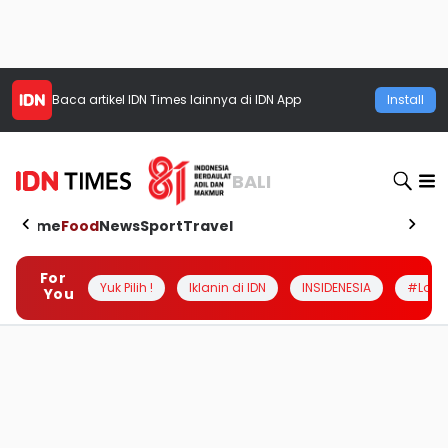
Baca artikel
IDN Times
lainnya di IDN App
Install
BALI
Home
Food
News
Sport
Travel
For
Yuk Pilih !
Iklanin di IDN
INSIDENESIA
#Loka
You