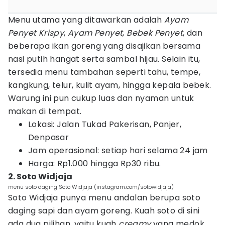
Menu utama yang ditawarkan adalah
Ayam
Penyet Krispy
,
Ayam Penyet
,
Bebek Penyet
, dan
beberapa ikan goreng yang disajikan bersama
nasi putih hangat serta sambal hijau. Selain itu,
tersedia menu tambahan seperti tahu, tempe,
kangkung, telur, kulit ayam, hingga kepala bebek.
Warung ini pun cukup luas dan nyaman untuk
makan di tempat.
Lokasi: Jalan Tukad Pakerisan, Panjer,
Denpasar
Jam operasional: setiap hari selama 24 jam
Harga: Rp1.000 hingga Rp30 ribu.
2. Soto Widjaja
menu soto daging Soto Widjaja (instagram.com/sotowidjaja)
Soto Widjaja punya menu andalan berupa soto
daging sapi dan ayam goreng. Kuah soto di sini
ada dua pilihan, yaitu kuah
creamy
yang medok