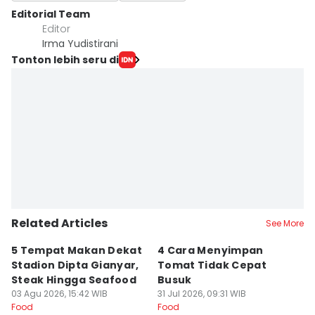
Editorial Team
Editor
Irma Yudistirani
Tonton lebih seru di
Related Articles
See More
5 Tempat Makan Dekat
4 Cara Menyimpan
4
Stadion Dipta Gianyar,
Tomat Tidak Cepat
S
Steak Hingga Seafood
Busuk
31
Fo
03 Agu 2026, 15:42 WIB
31 Jul 2026, 09:31 WIB
Food
Food