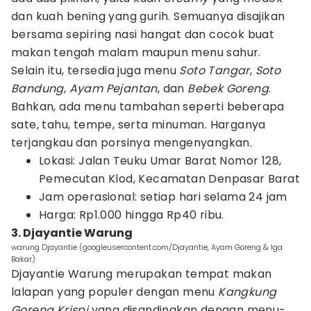
dan kuah bening yang gurih. Semuanya disajikan
bersama sepiring nasi hangat dan cocok buat
makan tengah malam maupun menu sahur.
Selain itu, tersedia juga menu
Soto Tangar
,
Soto
Bandung
,
Ayam Pejantan
, dan
Bebek Goreng
.
Bahkan, ada menu tambahan seperti beberapa
sate, tahu, tempe, serta minuman. Harganya
terjangkau dan porsinya mengenyangkan.
Lokasi: Jalan Teuku Umar Barat Nomor 128,
Pemecutan Klod, Kecamatan Denpasar Barat
Jam operasional: setiap hari selama 24 jam
Harga: Rp1.000 hingga Rp40 ribu.
3. Djayantie Warung
warung Djayantie (googleusercontent.com/Djayantie, Ayam Goreng & Iga
Bakar)
Djayantie Warung merupakan tempat makan
lalapan yang populer dengan menu
Kangkung
Goreng Krispi
yang disandingkan dengan menu-