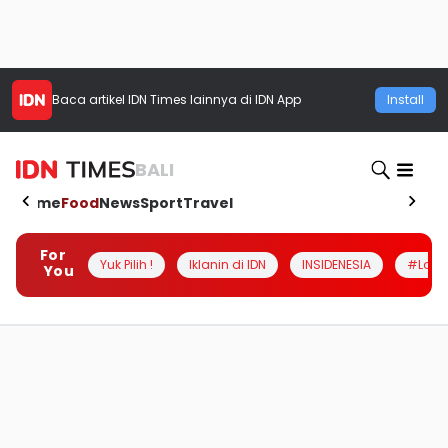
Baca artikel
IDN Times
lainnya di IDN App
Install
BALI
Home
Food
News
Sport
Travel
For
Yuk Pilih !
Iklanin di IDN
INSIDENESIA
#Loka
You