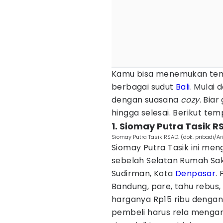
Kamu bisa menemukan tem
berbagai sudut
Bali
. Mulai 
dengan suasana
cozy
. Bia
hingga selesai. Berikut tem
1. Siomay Putra Tasik R
Siomay Putra Tasik RSAD. (dok. pribadi/A
Siomay Putra Tasik ini me
sebelah Selatan Rumah Sak
Sudirman, Kota
Denpasar
.
Bandung, pare, tahu rebus,
harganya Rp15 ribu dengan
pembeli harus rela menga