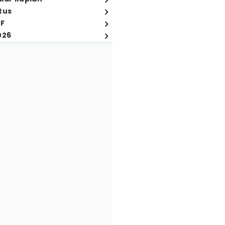
tus
FF
026