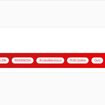
i IDN
INSIDENESIA
#LokalBerdaya
Profil Dokter
Quiz