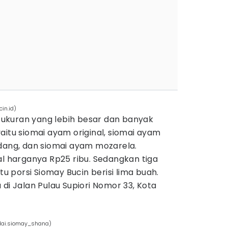
in.id)
ukuran yang lebih besar dan banyak
aitu siomai ayam original, siomai ayam
udang, dan siomai ayam mozarela.
al harganya Rp25 ribu. Sedangkan tiga
tu porsi Siomay Bucin berisi lima buah.
 di Jalan Pulau Supiori Nomor 33, Kota
dai.siomay_shana)