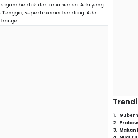
ragam bentuk dan rasa siomai. Ada yang
n Tenggiri, seperti siomai bandung. Ada
banget.
Trendi
1
.
Gubern
2
.
Prabow
3
.
Makan B
4
.
Nilai T