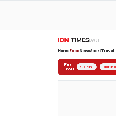
BALI
Home
Food
News
Sport
Travel
For
Yuk Pilih !
Iklanin d
You