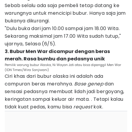
Sebab selalu ada saja pembeli tetap datang ke
warungnya untuk mencicipi bubur. Hanya saja jam
bukanya dikurangi.
"Dulu buka dari jam 10.00 sampai jam 18.00 Wita.
Sekarang maksimal jam 17.00 Wita sudah tutup,"
ujarnya, Selasa (6/5).
3. Bubur Men War dicampur dengan beras
merah. Rasa bumbu dan pedasnya unik
Pemilik warung bubur Alaska, Ni Wayan Joti atau bisa dipanggil Men War
(IDN Times/Wira Sanjiwani)
Ciri khas dari bubur alaska ini adalah ada
campuran beras merahnya.
Base
genep
dan
sensasi pedasnya membuat lidah jadi bergoyang,
keringatan sampai keluar air mata. . Tetapi kalau
tidak kuat pedas, kamu bisa
request
kok.