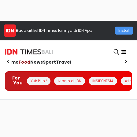
Baca artikel
IDN Times
lainnya di IDN App
Install
BALI
Home
Food
News
Sport
Travel
For
Yuk Pilih !
Iklanin di IDN
INSIDENESIA
#Loka
You