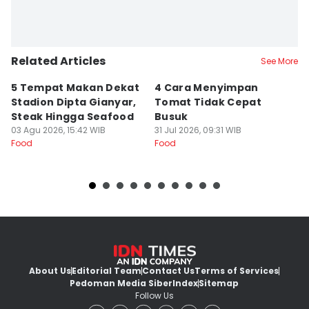
Related Articles
See More
5 Tempat Makan Dekat
4 Cara Menyimpan
4
Stadion Dipta Gianyar,
Tomat Tidak Cepat
S
Steak Hingga Seafood
Busuk
31
Fo
03 Agu 2026, 15:42 WIB
31 Jul 2026, 09:31 WIB
Food
Food
About Us
Editorial Team
Contact Us
Terms of Services
Pedoman Media Siber
Index
Sitemap
Follow Us