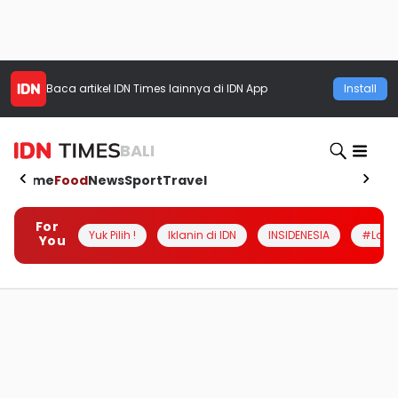
Baca artikel
IDN Times
lainnya di IDN App
Install
BALI
Home
Food
News
Sport
Travel
For
Yuk Pilih !
Iklanin di IDN
INSIDENESIA
#Loka
You