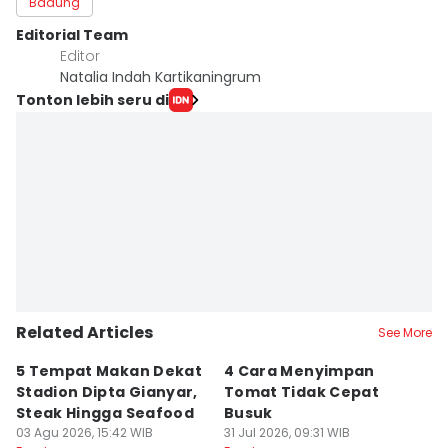
Badung
Editorial Team
Editor
Natalia Indah Kartikaningrum
Tonton lebih seru di
Related Articles
See More
5 Tempat Makan Dekat
4 Cara Menyimpan
4
Stadion Dipta Gianyar,
Tomat Tidak Cepat
S
Steak Hingga Seafood
Busuk
31
Fo
03 Agu 2026, 15:42 WIB
31 Jul 2026, 09:31 WIB