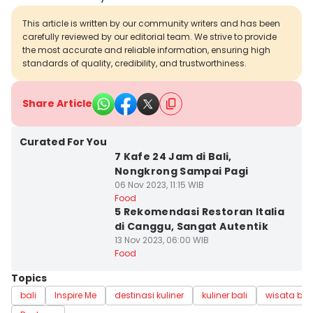
This article is written by our community writers and has been
carefully reviewed by our editorial team. We strive to provide
the most accurate and reliable information, ensuring high
standards of quality, credibility, and trustworthiness.
Share Article
Curated For You
7 Kafe 24 Jam di Bali,
Nongkrong Sampai Pagi
06 Nov 2023, 11:15 WIB
Food
5 Rekomendasi Restoran Italia
di Canggu, Sangat Autentik
13 Nov 2023, 06:00 WIB
Food
Topics
bali
Inspire Me
destinasi kuliner
kuliner bali
wisata bali