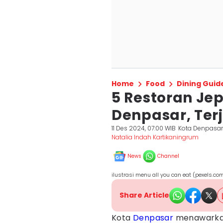
Home
Food
Dining Guid
5 Restoran Jep
Denpasar, Te
11 Des 2024, 07:00 WIB
Kota Denpasa
Natalia Indah Kartikaningrum
News
Channel
ilustrasi menu all you can eat (pexels.co
Share Article
Kota
Denpasar
menawarka