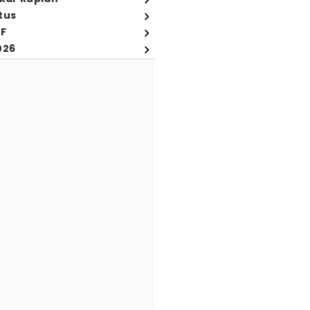
tus
FF
026