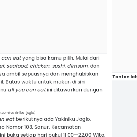
u can eat
yang bisa kamu pilih. Mulai dari
ef
,
seafood
,
chicken
,
sushi
,
dimsum
, dan
isa ambil sepuasnya dan menghabiskan
Tonton leb
. Batas waktu untuk makan di sini
enu
all you can eat
ini ditawarkan dengan
m.com/yakiniku_joglo)
an eat
berikutnya ada Yakiniku Joglo.
oso Nomor 103, Sanur, Kecamatan
i buka setiap hari pukul 11.00—22.00 Wita.