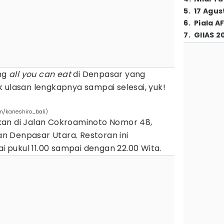
5
.
17 Agus
6
.
Piala A
7
.
GIIAS 2
ang
all you can eat
di Denpasar yang
 ulasan lengkapnya sampai selesai, yuk!
m/kaneshiro_bali)
an di Jalan Cokroaminoto Nomor 48,
 Denpasar Utara. Restoran ini
ai pukul 11.00 sampai dengan 22.00 Wita.