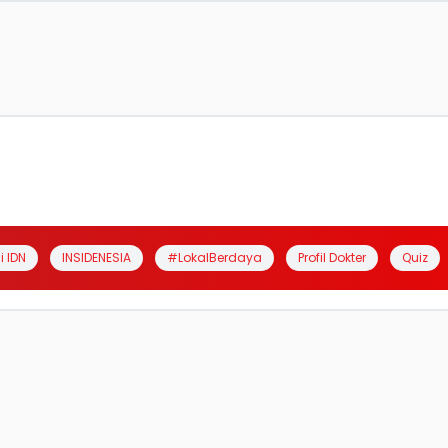
i IDN
INSIDENESIA
#LokalBerdaya
Profil Dokter
Quiz