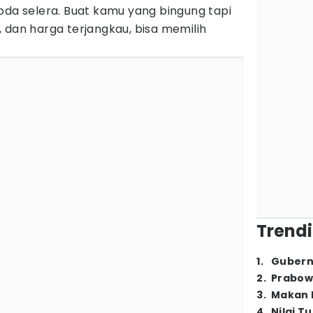
oda selera. Buat kamu yang bingung tapi
 dan harga terjangkau, bisa memilih
Trendi
1
.
Gubern
2
.
Prabow
3
.
Makan B
4
.
Nilai T