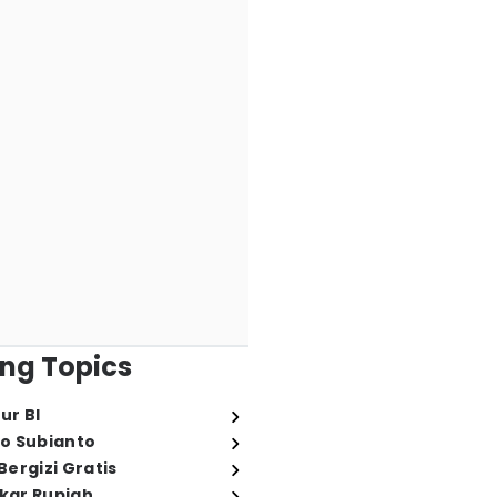
ng Topics
ur BI
o Subianto
ergizi Gratis
ukar Rupiah