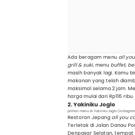
Ada beragam menu
all yo
grill & suki
, menu
buffet
,
be
masih banyak lagi. Kamu b
makanan yang telah diambil
maksimal selama 2 jam. M
harga mulai dari Rp116 ribu.
2. Yakiniku Joglo
pilihan menu di Yakiniku Joglo (instagra
Restoran Jepang
all you c
Terletak di Jalan Danau P
Denpasar Selatan, tempat in