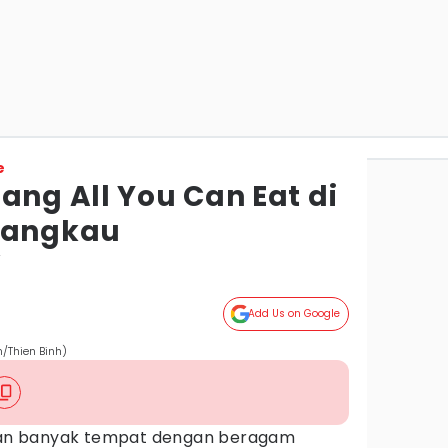
e
ang All You Can Eat di
rjangkau
r
Add Us on Google
m/Thien Binh)
n banyak tempat dengan beragam