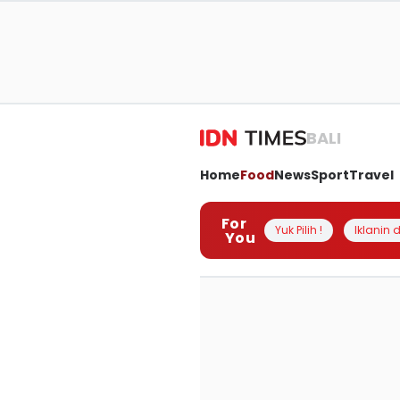
BALI
Home
Food
News
Sport
Travel
For
Yuk Pilih !
Iklanin d
You