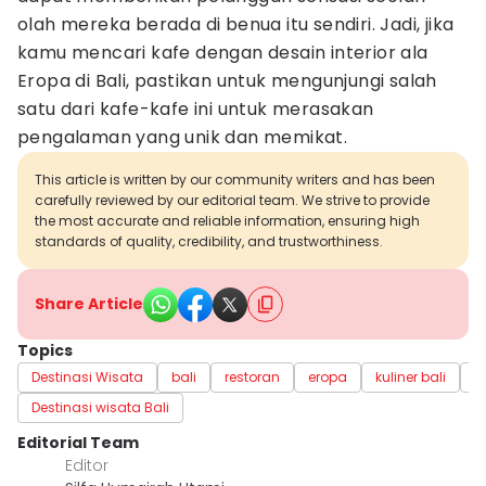
olah mereka berada di benua itu sendiri. Jadi, jika
kamu mencari kafe dengan desain interior ala
Eropa di Bali, pastikan untuk mengunjungi salah
satu dari kafe-kafe ini untuk merasakan
pengalaman yang unik dan memikat.
This article is written by our community writers and has been
carefully reviewed by our editorial team. We strive to provide
the most accurate and reliable information, ensuring high
standards of quality, credibility, and trustworthiness.
Share Article
Topics
Destinasi Wisata
bali
restoran
eropa
kuliner bali
w
Destinasi wisata Bali
Editorial Team
Editor