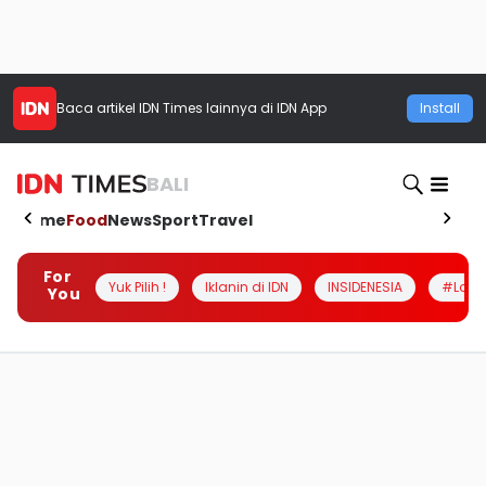
Baca artikel
IDN Times
lainnya di IDN App
Install
BALI
Home
Food
News
Sport
Travel
For
Yuk Pilih !
Iklanin di IDN
INSIDENESIA
#Loka
You