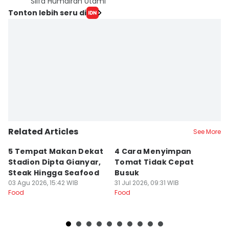
Silfa Humairah Utami
Tonton lebih seru di
Related Articles
See More
5 Tempat Makan Dekat
4 Cara Menyimpan
4
Stadion Dipta Gianyar,
Tomat Tidak Cepat
S
Steak Hingga Seafood
Busuk
31
Fo
03 Agu 2026, 15:42 WIB
31 Jul 2026, 09:31 WIB
Food
Food