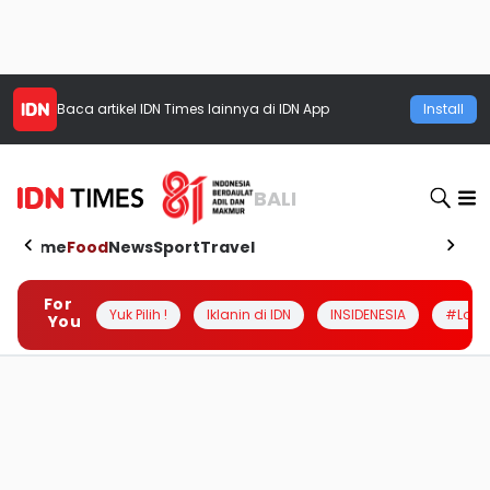
Baca artikel
IDN Times
lainnya di IDN App
Install
BALI
Home
Food
News
Sport
Travel
For
Yuk Pilih !
Iklanin di IDN
INSIDENESIA
#Loka
You