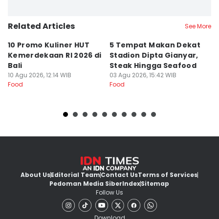
Related Articles
See More
10 Promo Kuliner HUT
5 Tempat Makan Dekat
4
Kemerdekaan RI 2026 di
Stadion Dipta Gianyar,
T
Bali
Steak Hingga Seafood
B
10 Agu 2026, 12:14 WIB
03 Agu 2026, 15:42 WIB
31
Food
Food
Fo
About Us
Editorial Team
Contact Us
Terms of Services
Pedoman Media Siber
Index
Sitemap
Follow Us
Download