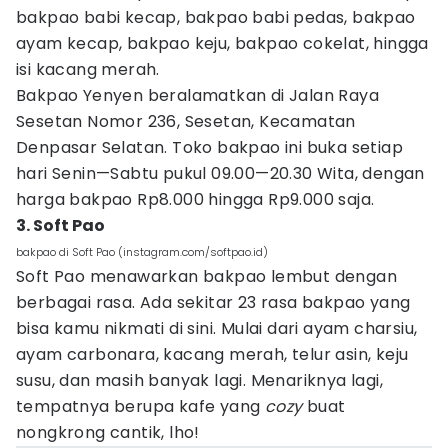
bakpao babi kecap, bakpao babi pedas, bakpao
ayam kecap, bakpao keju, bakpao cokelat, hingga
isi kacang merah.
Bakpao Yenyen beralamatkan di Jalan Raya
Sesetan Nomor 236, Sesetan, Kecamatan
Denpasar Selatan. Toko bakpao ini buka setiap
hari Senin—Sabtu pukul 09.00—20.30 Wita, dengan
harga bakpao Rp8.000 hingga Rp9.000 saja.
3. Soft Pao
bakpao di Soft Pao (instagram.com/softpao.id)
Soft Pao menawarkan bakpao lembut dengan
berbagai rasa. Ada sekitar 23 rasa bakpao yang
bisa kamu nikmati di sini. Mulai dari ayam charsiu,
ayam carbonara, kacang merah, telur asin, keju
susu, dan masih banyak lagi. Menariknya lagi,
tempatnya berupa kafe yang
cozy
buat
nongkrong cantik, lho!