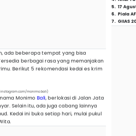
5
.
17 Agus
6
.
Piala A
7
.
GIIAS 2
m, ada beberapa tempat yang bisa
. Tersedia berbagai rasa yang memanjakan
imu. Berikut 5 rekomendasi kedai es krim
 (instagram.com/monimo.bali)
rnama Monimo
Bali
, berlokasi di Jalan Jata
r. Selain itu, ada juga cabang lainnya
. Kedai ini buka setiap hari, mulai pukul
Wita.