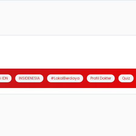
i IDN
INSIDENESIA
#LokalBerdaya
Profil Dokter
Quiz