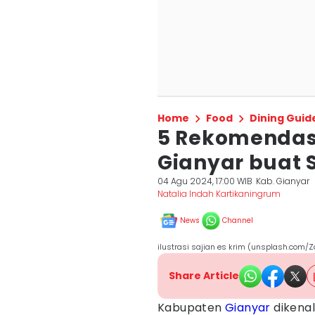
Home
Food
Dining Guid
5 Rekomendasi
Gianyar buat
04 Agu 2024, 17:00 WIB
Kab. Gianyar
Natalia Indah Kartikaningrum
News
Channel
ilustrasi sajian es krim (unsplash.com
Share Article
Kabupaten
Gianyar
dikena