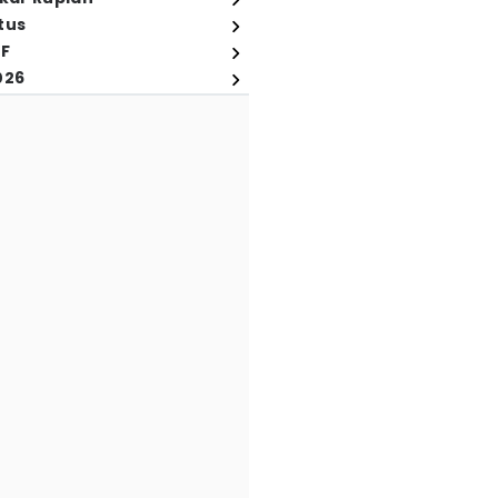
tus
FF
026