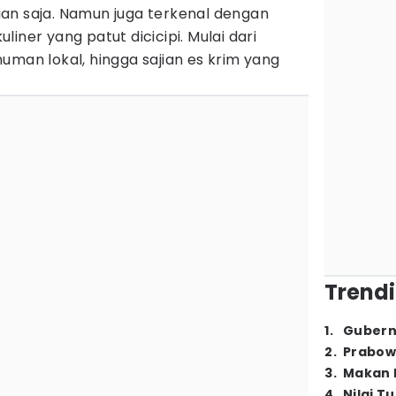
an saja. Namun juga terkenal dengan
iner yang patut dicicipi. Mulai dari
uman lokal, hingga sajian es krim yang
Trendi
1
.
Gubern
2
.
Prabow
3
.
Makan B
4
.
Nilai T