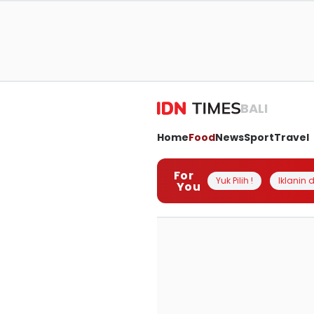
BALI
Home
Food
News
Sport
Travel
For
Yuk Pilih !
Iklanin d
You