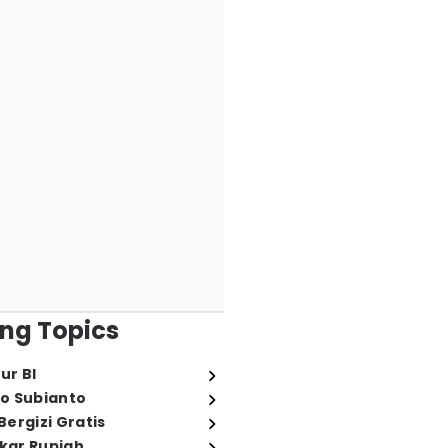
ng Topics
ur BI
o Subianto
ergizi Gratis
ukar Rupiah