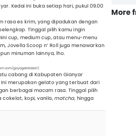
r. Kedai ini buka setiap hari, pukul 09.00
More 
 rasa es krim, yang dipadukan dengan
elengkap. Tinggal pilih kamu ingin
mini cup, medium cup, atau menu-menu
krim, Jovella Scoop n’ Roll juga menawarkan
n minuman lainnya, lho.
gram.com/gayagelatobali)
tu cabang di Kabupaten Gianyar
Ini merupakan gelato yang terbuat dari
an berbagai macam rasa. Tinggal pilih
 cokelat, kopi, vanila,
matcha
, hingga