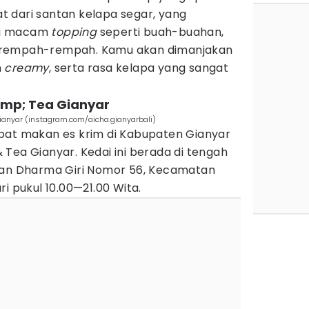
uat dari santan kelapa segar, yang
ai macam
topping
seperti buah-buahan,
 rempah-rempah. Kamu akan dimanjakan
n
creamy
, serta rasa kelapa yang sangat
amp; Tea Gianyar
Gianyar (instagram.com/aicha.gianyarbali)
pat makan es krim di Kabupaten Gianyar
Tea Gianyar. Kedai ini berada di tengah
lan Dharma Giri Nomor 56, Kecamatan
i pukul 10.00—21.00 Wita.