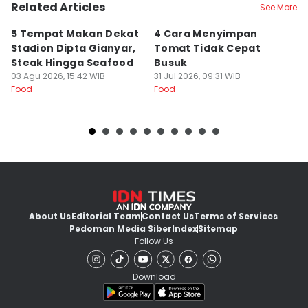
Related Articles
See More
5 Tempat Makan Dekat
4 Cara Menyimpan
4
Stadion Dipta Gianyar,
Tomat Tidak Cepat
S
Steak Hingga Seafood
Busuk
31
Fo
03 Agu 2026, 15:42 WIB
31 Jul 2026, 09:31 WIB
Food
Food
About Us
Editorial Team
Contact Us
Terms of Services
Pedoman Media Siber
Index
Sitemap
Follow Us
Download