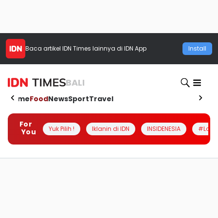
Baca artikel
IDN Times
lainnya di IDN App
Install
BALI
Home
Food
News
Sport
Travel
For
Yuk Pilih !
Iklanin di IDN
INSIDENESIA
#Loka
You