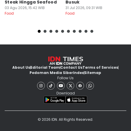
Steak Hingga Seafood
Busuk
31
Fo
03 Agu 2026, 15:42 WIB
31 Jul 2026, 09:31 WIB
Food
Food
About Us
Editorial Team
Contact Us
Terms of Services
Pedoman Media Siber
Index
Sitemap
Follow Us
Download
© 2026 IDN. All Rights Reserved.