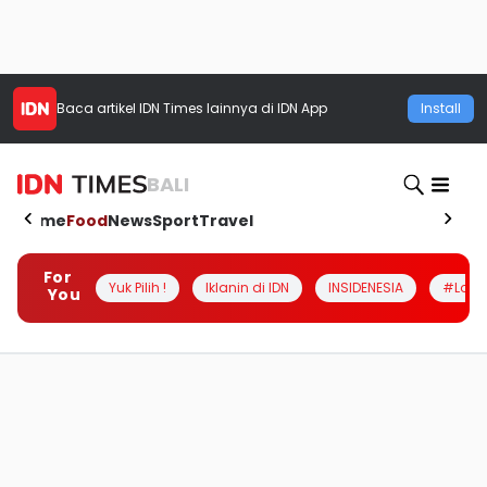
Baca artikel
IDN Times
lainnya di IDN App
Install
BALI
Home
Food
News
Sport
Travel
For
Yuk Pilih !
Iklanin di IDN
INSIDENESIA
#Loka
You