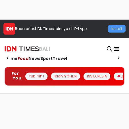
Baca artikel
IDN Times
lainnya di IDN App
Install
BALI
Home
Food
News
Sport
Travel
For
Yuk Pilih !
Iklanin di IDN
INSIDENESIA
#Loka
You