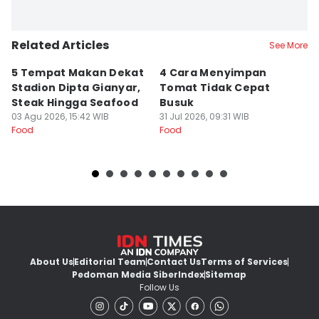
Related Articles
See More
5 Tempat Makan Dekat
4 Cara Menyimpan
4
Stadion Dipta Gianyar,
Tomat Tidak Cepat
S
Steak Hingga Seafood
Busuk
31
Fo
03 Agu 2026, 15:42 WIB
31 Jul 2026, 09:31 WIB
Food
Food
About Us
Editorial Team
Contact Us
Terms of Services
Pedoman Media Siber
Index
Sitemap
Follow Us