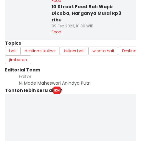
Food
10 Street Food Bali Wajib
Dicoba, Harganya Mulai Rp3
ribu
09 Feb 2023, 10:30 WIB
Food
Topics
bali
destinasi kuliner
kuliner bali
wisata bali
Destinasi
jimbaran
Editorial Team
Editor
Ni Made Maheswari Anindya Putri
Tonton lebih seru di