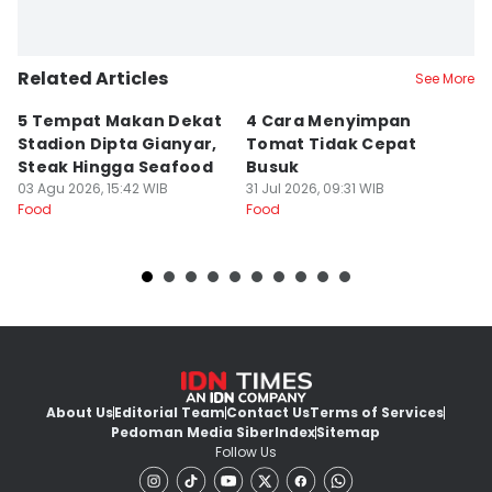
Related Articles
See More
5 Tempat Makan Dekat
4 Cara Menyimpan
4
Stadion Dipta Gianyar,
Tomat Tidak Cepat
S
Steak Hingga Seafood
Busuk
31
Fo
03 Agu 2026, 15:42 WIB
31 Jul 2026, 09:31 WIB
Food
Food
About Us
Editorial Team
Contact Us
Terms of Services
Pedoman Media Siber
Index
Sitemap
Follow Us