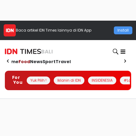
Baca artikel
IDN Times
lainnya di IDN App
Install
BALI
Home
Food
News
Sport
Travel
For
Yuk Pilih !
Iklanin di IDN
INSIDENESIA
#Loka
You