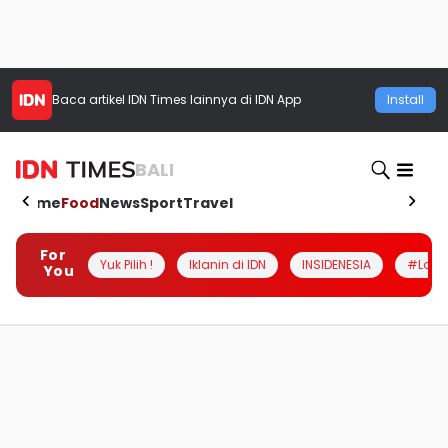
Baca artikel
IDN Times
lainnya di IDN App
Install
BALI
Home
Food
News
Sport
Travel
For
Yuk Pilih !
Iklanin di IDN
INSIDENESIA
#Loka
You