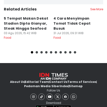
Related Articles
See More
5 Tempat Makan Dekat
4 Cara Menyimpan
4
Stadion Dipta Gianyar,
Tomat Tidak Cepat
S
Steak Hingga Seafood
Busuk
31
Fo
03 Agu 2026, 15:42 WIB
31 Jul 2026, 09:31 WIB
Food
Food
About Us
Editorial Team
Contact Us
Terms of Services
Pedoman Media Siber
Index
Sitemap
Follow Us
Download