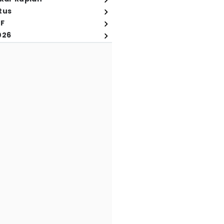
tus
FF
026