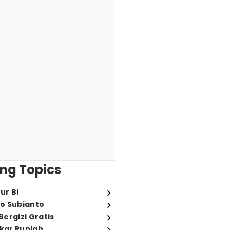
ng Topics
ur BI
o Subianto
ergizi Gratis
ukar Rupiah