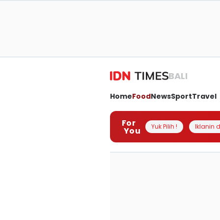
BALI
Home
Food
News
Sport
Travel
For
Yuk Pilih !
Iklanin d
You