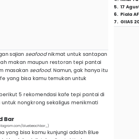
5
.
17 Agus
6
.
Piala A
7
.
GIIAS 2
gan sajian
seafood
nikmat untuk santapan
h makan maupun restoran tepi pantai
am masakan
seafood
. Namun, gak hanya itu
afe yang bisa kamu temukan untuk
 berikut 5 rekomendasi kafe tepi pantai di
i untuk nongkrong sekaligus menikmati
d Bar
(instagram.com/bluebeachbar_)
 yang bisa kamu kunjungi adalah Blue