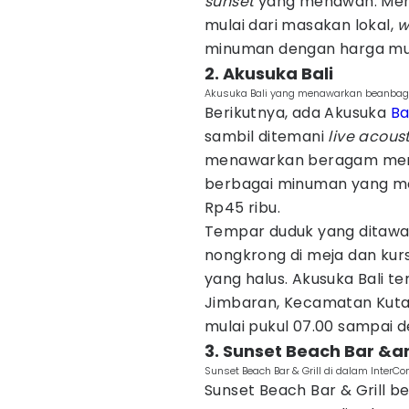
sunset
yang menawan. Menu
mulai dari masakan lokal,
w
minuman dengan harga mula
2. Akusuka Bali
Akusuka Bali yang menawarkan beanbag
Berikutnya, ada Akusuka
Ba
sambil ditemani
live acous
menawarkan beragam men
berbagai minuman yang me
Rp45 ribu.
Tempar duduk yang ditawar
nongkrong di meja dan kurs
yang halus. Akusuka Bali te
Jimbaran, Kecamatan Kuta S
mulai pukul 07.00 sampai d
3. Sunset Beach Bar &am
Sunset Beach Bar & Grill di dalam InterCo
Sunset Beach Bar & Grill b