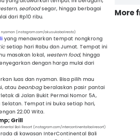
 yang ditawarkan tempat ini beragam,
estern
,
seafood
segar, hingga berbagai
More 
i dari Rp10 ribu.
 nyaman (instagram.com/akusukabaliresto)
li
yang menawarkan tempat nongkrong
tic
setiap hari Rabu dan Jumat. Tempat ini
u masakan lokal,
western food
, hingga
nyegarkan dengan harga mulai dari
kan luas dan nyaman. Bisa pilih mau
i, atau
beanbag
beralaskan pasir pantai
rletak di Jalan Bukit Permai Nomor 5A,
elatan. Tempat ini buka setiap hari,
engan 22.00 Wita.
p; Grill
ntinental Bali Resort (instagram.com/intercontinentalbaliresort)
erada di kawasan InterContinental Bali