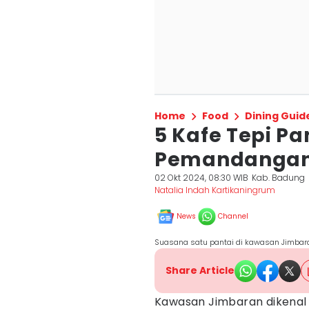
Home
Food
Dining Guid
5 Kafe Tepi Pa
Pemandangan 
02 Okt 2024, 08:30 WIB
Kab. Badung
Natalia Indah Kartikaningrum
News
Channel
Suasana satu pantai di kawasan Jimbaran
Share Article
Kawasan Jimbaran dikena