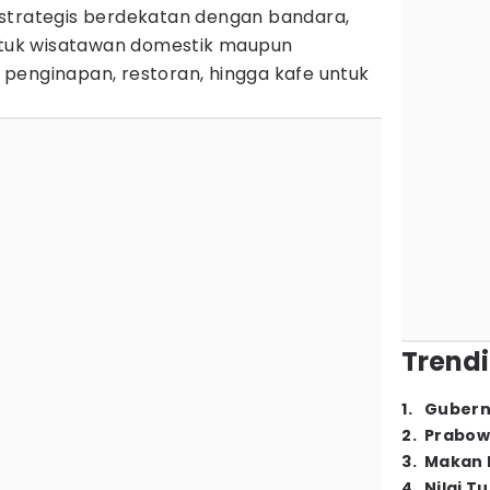
strategis berdekatan dengan bandara,
untuk wisatawan domestik maupun
penginapan, restoran, hingga kafe untuk
Trendi
1
.
Gubern
2
.
Prabow
3
.
Makan B
4
.
Nilai T