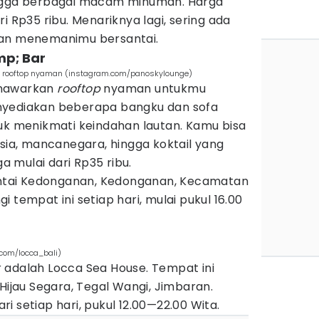
ingga berbagai macam minuman. Harga
i Rp35 ribu. Menariknya lagi, sering ada
kan menemanimu bersantai.
mp; Bar
 rooftop nyaman (instagram.com/panoskylounge)
enawarkan
rooftop
nyaman untukmu
nyediakan beberapa bangku dan sofa
tuk menikmati keindahan lautan. Kamu bisa
a, mancanegara, hingga koktail yang
 mulai dari Rp35 ribu.
Pantai Kedonganan, Kedonganan, Kecamatan
 tempat ini setiap hari, mulai pukul 16.00
com/locca_bali)
 adalah Locca Sea House. Tempat ini
 Hijau Segara, Tegal Wangi, Jimbaran.
i setiap hari, pukul 12.00—22.00 Wita.