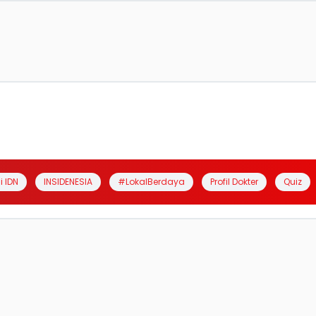
i IDN
INSIDENESIA
#LokalBerdaya
Profil Dokter
Quiz